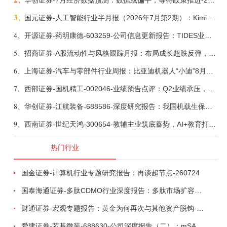
华创证券-7月经济数据预测：数据或偏平，等待政策推进-260805
3、
国元证券-人工智能行业半月报（2026年7月第2期）：Kimi K3发布，引领开源大模型发展-260805
4、
开源证券-药明康德-603259-公司信息更新报告：TIDES业务超预期增长，小分子D&M加速向上-260805
5、
招商证券-A股流动性与风格跟踪月报：布局成长超跌反弹，保留部分再平衡配置-260805
6、
上海证券-汽车与零部件行业周报：比亚迪机器人“小迪”8月亮相，“人工智能+”赋能邮政无人机无人车加速落地-260805
7、
西部证券-国机精工-002046-业绩预告点评：Q2业绩承压，看好金刚石散热与特种轴承业务-260804
8、
华创证券-江航装备-688586-深度研究报告：我国机载生保与燃油系统核心供应商，发力“民机+军贸+特种制冷”新质新域——华创交运|航空强国系列（十二）-260804
9、
西南证券-世纪天鸿-300654-教辅主业筑底蓄势，AI+教育打开第二曲线-260729
热门行业
国金证券-计算机行业专题研究报告：再谈超节点-260724
国泰海通证券-多肽CDMO行业深度报告：多肽市场扩容带动CDMO产能扩建-260727
财通证券-宏观专题报告：黄金为何再次与其他资产脱钩-260726
爱建证券-芯碁微装-688630-公司深度报告（二）：mSAP带动LDI量价齐升，大尺寸封装打开成长空间-260722