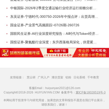
中银国际-2026年2季度交通运输行业经济运行前瞻分析：地缘冲突致航运和航空景气度分化，交通基础设施板块总体呈现稳健特征-260724
东吴证券-宁德时代-300750-2026年中报点评：出货高增业绩稳健，回购彰显龙头信心-260726
国金证券-产业景气高频跟踪~07/26期-260726
国联民生证券-AI行业深度研究报告：AI时代与Token经济，从技术符号到数字石油-260801
国投证券-聚氨酯行业深度：东升西落格局深化，供需紧平衡驱动盈利修复-260804
友情链接：
慧云研
广州入户
潍坊货架
铝粉
日化香精
千年教育
客服Email：huiyunyan2021@126.com
Copyright©2018-2026 HUIYUNYAN.COM 备案序号：
冀ICP备18028519号-3
本网站用于投资学习与研究用途，如果您的文章和报告不愿意在我们平台展示，
请联系我们，谢谢！