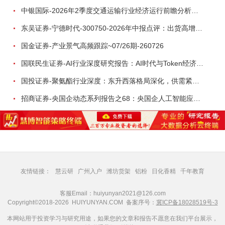
中银国际-2026年2季度交通运输行业经济运行前瞻分析：地缘冲突致航运和航空景气度分化，交通基础设施板块总体呈现稳健特征-260724
东吴证券-宁德时代-300750-2026年中报点评：出货高增业绩稳健，回购彰显龙头信心-260726
国金证券-产业景气高频跟踪~07/26期-260726
国联民生证券-AI行业深度研究报告：AI时代与Token经济，从技术符号到数字石油-260801
国投证券-聚氨酯行业深度：东升西落格局深化，供需紧平衡驱动盈利修复-260804
招商证券-央国企动态系列报告之68：央国企人工智能应用场景专题-260803
友情链接：
慧云研
广州入户
潍坊货架
铝粉
日化香精
千年教育
客服Email：huiyunyan2021@126.com
Copyright©2018-2026 HUIYUNYAN.COM 备案序号：
冀ICP备18028519号-3
本网站用于投资学习与研究用途，如果您的文章和报告不愿意在我们平台展示，