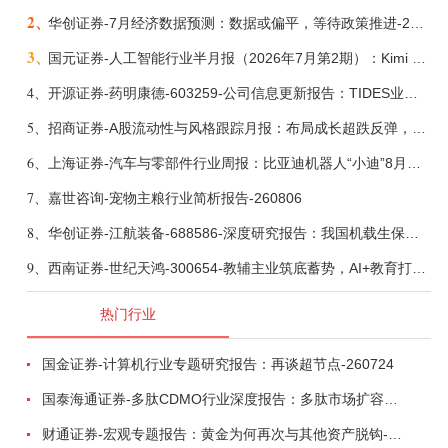
2、
华创证券-7月经济数据预测：数据或偏平，等待政策推进-260805
3、
国元证券-人工智能行业半月报（2026年7月第2期）：Kimi K3发布，引领开源大模型发展-260805
4、
开源证券-药明康德-603259-公司信息更新报告：TIDES业务超预期增长，小分子D&M加速向上-260805
5、
招商证券-A股流动性与风格跟踪月报：布局成长超跌反弹，保留部分再平衡配置-260805
6、
上海证券-汽车与零部件行业周报：比亚迪机器人“小迪”8月亮相，“人工智能+”赋能邮政无人机无人车加速落地-260805
7、
嘉世咨询-宠物主粮行业简析报告-260806
8、
华创证券-江航装备-688586-深度研究报告：我国机载生保与燃油系统核心供应商，发力“民机+军贸+特种制冷”新质新域——华创交运|航空强国系列（十二）-260804
9、
西南证券-世纪天鸿-300654-教辅主业筑底蓄势，AI+教育打开第二曲线-260729
热门行业
国金证券-计算机行业专题研究报告：再谈超节点-260724
国泰海通证券-多肽CDMO行业深度报告：多肽市场扩容带动CDMO产能扩建-260727
财通证券-宏观专题报告：黄金为何再次与其他资产脱钩-260726