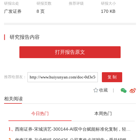
研报出处
研报页数
推荐评级
研报大小
广发证券
8 页
170 KB
研究报告内容
打开报告原文
推荐给朋友：
收藏
|
相关阅读
今日热门
本周热门
1、
西南证券-宋城演艺-300144-AI双中台赋能标准化复制，轻重资产双轮打开文旅成长新空间-260731
2、