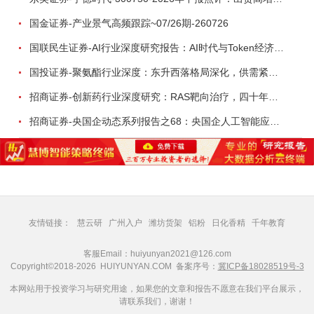
国金证券-产业景气高频跟踪~07/26期-260726
国联民生证券-AI行业深度研究报告：AI时代与Token经济，从技术符号到数字石油-260801
国投证券-聚氨酯行业深度：东升西落格局深化，供需紧平衡驱动盈利修复-260804
招商证券-创新药行业深度研究：RAS靶向治疗，四十年不可成药的终结，与终结之后的治疗格局演化-260805
招商证券-央国企动态系列报告之68：央国企人工智能应用场景专题-260803
友情链接：
慧云研
广州入户
潍坊货架
铝粉
日化香精
千年教育
客服Email：huiyunyan2021@126.com
Copyright©2018-2026 HUIYUNYAN.COM 备案序号：
冀ICP备18028519号-3
本网站用于投资学习与研究用途，如果您的文章和报告不愿意在我们平台展示，
请联系我们，谢谢！