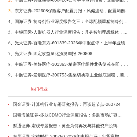
华鑫证券-兴业银锡-000426-公司事件点评报告：受益锡银产品涨价，H1利润大幅预增-260807
3、
东方证券-202608保险客户配置月报：风偏波动，配置均衡-260807
4、
国海证券-制冷剂行业深度报告之三：全球配额重塑制冷剂价值，AI材料开启氟化工新时代-260806
5、
中银国际-人形机器人行业深度报告：具身智能理想载体，奇点渐至未来可期-260808
6、
光大证券-百隆东方-601339-2026年中报点评：上半年业绩表现高增，国内外产能均有亮眼表现-260807
7、
光大证券-固定收益量化预测周报-260808
8、
中航证券-美好医疗-301363-精密医疗组件龙头复苏在即，脑机接口打开成长新空间-260803
9、
中航证券-爱朋医疗-300753-集采切换期主业触底回稳，脑科学产品矩阵进入商业化验证-260804
热门行业
国金证券-计算机行业专题研究报告：再谈超节点-260724
国泰海通证券-多肽CDMO行业深度报告：多肽市场扩容带动CDMO产能扩建-260727
财通证券-宏观专题报告：黄金为何再次与其他资产脱钩-260726
东吴证券-宁德时代-300750-2026年中报点评：出货高增业绩稳健，回购彰显龙头信心-260726