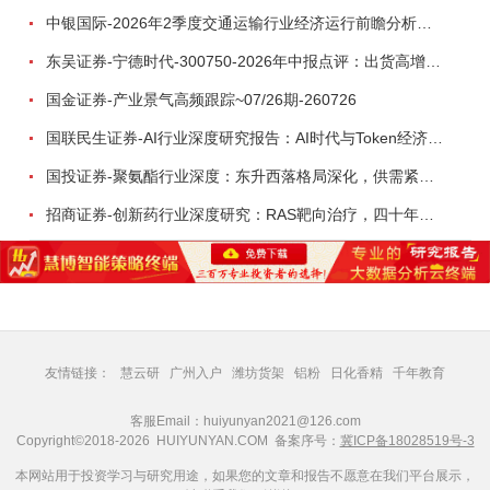
中银国际-2026年2季度交通运输行业经济运行前瞻分析：地缘冲突致航运和航空景气度分化，交通基础设施板块总体呈现稳健特征-260724
东吴证券-宁德时代-300750-2026年中报点评：出货高增业绩稳健，回购彰显龙头信心-260726
国金证券-产业景气高频跟踪~07/26期-260726
国联民生证券-AI行业深度研究报告：AI时代与Token经济，从技术符号到数字石油-260801
国投证券-聚氨酯行业深度：东升西落格局深化，供需紧平衡驱动盈利修复-260804
招商证券-创新药行业深度研究：RAS靶向治疗，四十年不可成药的终结，与终结之后的治疗格局演化-260805
友情链接：
慧云研
广州入户
潍坊货架
铝粉
日化香精
千年教育
客服Email：huiyunyan2021@126.com
Copyright©2018-2026 HUIYUNYAN.COM 备案序号：
冀ICP备18028519号-3
本网站用于投资学习与研究用途，如果您的文章和报告不愿意在我们平台展示，