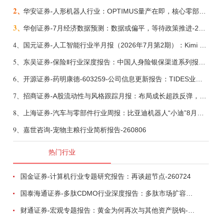
2、
华安证券-人形机器人行业：OPTIMUS量产在即，核心零部件充分受益-260803
3、
华创证券-7月经济数据预测：数据或偏平，等待政策推进-260805
4、
国元证券-人工智能行业半月报（2026年7月第2期）：Kimi K3发布，引领开源大模型发展-260805
5、
东吴证券-保险Ⅱ行业深度报告：中国人身险银保渠道系列报告二，他山之石，可以攻玉-260806
6、
开源证券-药明康德-603259-公司信息更新报告：TIDES业务超预期增长，小分子D&M加速向上-260805
7、
招商证券-A股流动性与风格跟踪月报：布局成长超跌反弹，保留部分再平衡配置-260805
8、
上海证券-汽车与零部件行业周报：比亚迪机器人“小迪”8月亮相，“人工智能+”赋能邮政无人机无人车加速落地-260805
9、
嘉世咨询-宠物主粮行业简析报告-260806
热门行业
国金证券-计算机行业专题研究报告：再谈超节点-260724
国泰海通证券-多肽CDMO行业深度报告：多肽市场扩容带动CDMO产能扩建-260727
财通证券-宏观专题报告：黄金为何再次与其他资产脱钩-260726