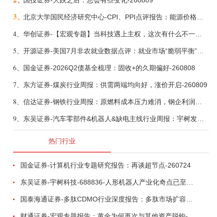
国投证券-大跌之后：总会有些变化-260809
3、
北京大学国民经济研究中心-CPI、PPI点评报告：能源价格继续下降，通胀率小幅走低-260809
4、
华创证券-【宏观专题】当科技遇上主权，这次有什么不一样？——海外科技思辨系列五-260808
5、
开源证券-美国7月非农就业数据点评：就业市场“脆弱平衡”，美联储加息动力并不高-260808
6、
国金证券-2026Q2债基全梳理：固收+的久期偏好-260808
7、
东方证券-煤炭行业周报：供需两端均向好，涨价开启-260809
8、
信达证券-钢铁行业周报：原燃料成本压力难消，钢企利润或短期承压-260809
9、
东吴证券-汽车零部件&机器人&缺电主线行业周报：宇树发行价确认，卡特彼勒重启中速机项目-260809
热门行业
国金证券-计算机行业专题研究报告：再谈超节点-260724
东吴证券-宇树科技-688836-人形机器人产业化奇点已至，商业化龙头向AGI迈进-260809
国泰海通证券-多肽CDMO行业深度报告：多肽市场扩容带动CDMO产能扩建-260727
财通证券-宏观专题报告：黄金为何再次与其他资产脱钩-260726