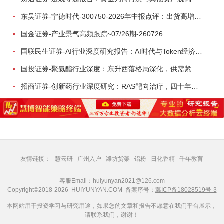
东吴证券-宁德时代-300750-2026年中报点评：出货高增业绩稳健，回购彰显龙头信心-260726
国金证券-产业景气高频跟踪~07/26期-260726
国联民生证券-AI行业深度研究报告：AI时代与Token经济，从技术符号到数字石油-260801
国投证券-聚氨酯行业深度：东升西落格局深化，供需紧平衡驱动盈利修复-260804
招商证券-创新药行业深度研究：RAS靶向治疗，四十年不可成药的终结，与终结之后的治疗格局演化-260805
友情链接：
慧云研
广州入户
潍坊货架
铝粉
日化香精
千年教育
客服Email：huiyunyan2021@126.com
Copyright©2018-2026 HUIYUNYAN.COM 备案序号：
冀ICP备18028519号-3
本网站用于投资学习与研究用途，如果您的文章和报告不愿意在我们平台展示，
请联系我们，谢谢！