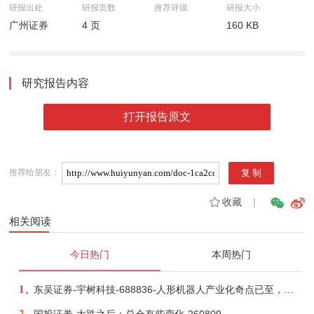
研报出处
研报页数
推荐评级
研报大小
广州证券
4 页
160 KB
研究报告内容
打开报告原文
推荐给朋友：
收藏
|
相关阅读
今日热门
本周热门
1、
东吴证券-宇树科技-688836-人形机器人产业化奇点已至，商业化龙头向AGI迈进-260809
2、