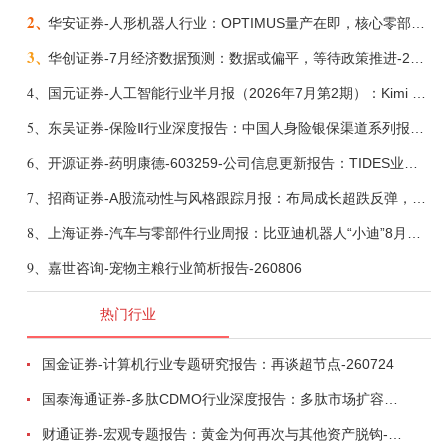
2、
华安证券-人形机器人行业：OPTIMUS量产在即，核心零部件充分受益-260803
3、
华创证券-7月经济数据预测：数据或偏平，等待政策推进-260805
4、
国元证券-人工智能行业半月报（2026年7月第2期）：Kimi K3发布，引领开源大模型发展-260805
5、
东吴证券-保险Ⅱ行业深度报告：中国人身险银保渠道系列报告二，他山之石，可以攻玉-260806
6、
开源证券-药明康德-603259-公司信息更新报告：TIDES业务超预期增长，小分子D&M加速向上-260805
7、
招商证券-A股流动性与风格跟踪月报：布局成长超跌反弹，保留部分再平衡配置-260805
8、
上海证券-汽车与零部件行业周报：比亚迪机器人“小迪”8月亮相，“人工智能+”赋能邮政无人机无人车加速落地-260805
9、
嘉世咨询-宠物主粮行业简析报告-260806
热门行业
国金证券-计算机行业专题研究报告：再谈超节点-260724
国泰海通证券-多肽CDMO行业深度报告：多肽市场扩容带动CDMO产能扩建-260727
财通证券-宏观专题报告：黄金为何再次与其他资产脱钩-260726