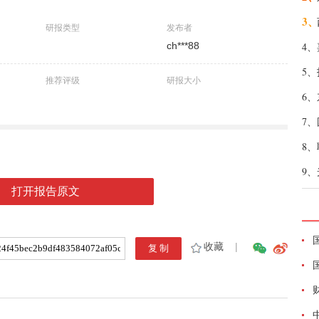
3、
研报类型
发布者
ch***88
4、
5、
推荐评级
研报大小
6、
7、
8、
9、
打开报告原文
收藏
|