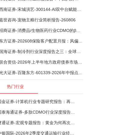
西南证券-宋城演艺-300144-AI双中台赋能标准化复制，轻重资产双轮打开文旅成长新空间-260731
嘉世咨询-宠物主粮行业简析报告-260806
招商证券-消费品/生物医药行业CDMO的β：从药明康德超预期，看好中国CDMO头部公司成长空间-260805
东方证券-202608保险客户配置月报：风偏波动，配置均衡-260807
国海证券-制冷剂行业深度报告之三：全球配额重塑制冷剂价值，AI材料开启氟化工新时代-260806
联合资信-2026年上半年地方政府债券市场观察及下半年展望：积极财政政策提质增效，地方债务迈向长效治理-260806
光大证券-百隆东方-601339-2026年中报点评：上半年业绩表现高增，国内外产能均有亮眼表现-260807
热门行业
国金证券-计算机行业专题研究报告：再谈超节点-260724
国泰海通证券-多肽CDMO行业深度报告：多肽市场扩容带动CDMO产能扩建-260727
财通证券-宏观专题报告：黄金为何再次与其他资产脱钩-260726
中银国际-2026年2季度交通运输行业经济运行前瞻分析：地缘冲突致航运和航空景气度分化，交通基础设施板块总体呈现稳健特征-260724