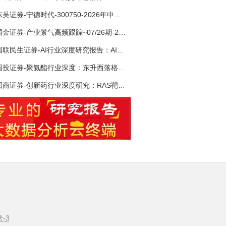
东吴证券-宁德时代-300750-2026年中报点评：出货高增业绩稳健，回购彰显龙头信心-260726
国金证券-产业景气高频跟踪~07/26期-260726
国联民生证券-AI行业深度研究报告：AI时代与Token经济，从技术符号到数字石油-260801
国投证券-聚氨酯行业深度：东升西落格局深化，供需紧平衡驱动盈利修复-260804
招商证券-创新药行业深度研究：RAS靶向治疗，四十年不可成药的终结，与终结之后的治疗格局演化-260805
号-3