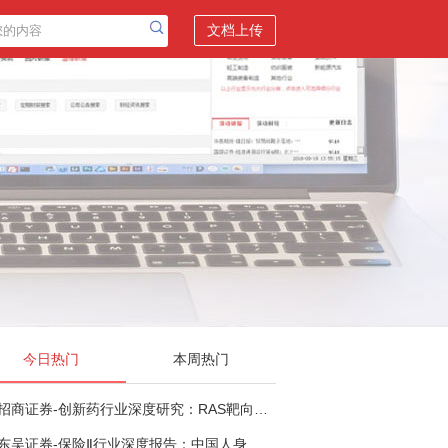
文档上传
今日热门
本周热门
招商证券-创新药行业深度研究：RAS靶向治疗，四十年不可成药的终结，与终结之后的治疗格局演化-260805
东吴证券-保险Ⅱ行业深度报告：中国人身险银保渠道系列报告二，他山之石，可以攻玉-260806