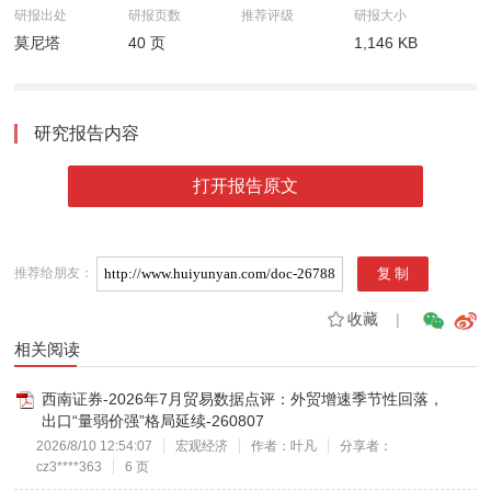
研报出处
研报页数
推荐评级
研报大小
莫尼塔
40 页
1,146 KB
研究报告内容
打开报告原文
推荐给朋友：
收藏
|
相关阅读
西南证券-2026年7月贸易数据点评：外贸增速季节性回落，
出口“量弱价强”格局延续-260807
2026/8/10 12:54:07
宏观经济
作者：叶凡
分享者：
cz3****363
6 页