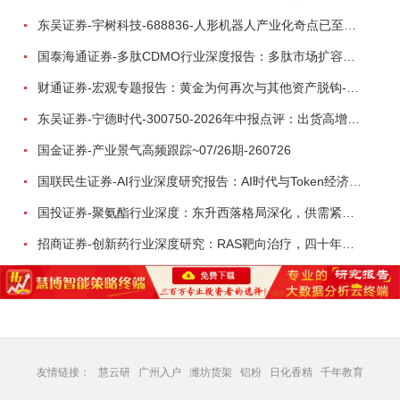
东吴证券-宇树科技-688836-人形机器人产业化奇点已至，商业化龙头向AGI迈进-260809
国泰海通证券-多肽CDMO行业深度报告：多肽市场扩容带动CDMO产能扩建-260727
财通证券-宏观专题报告：黄金为何再次与其他资产脱钩-260726
东吴证券-宁德时代-300750-2026年中报点评：出货高增业绩稳健，回购彰显龙头信心-260726
国金证券-产业景气高频跟踪~07/26期-260726
国联民生证券-AI行业深度研究报告：AI时代与Token经济，从技术符号到数字石油-260801
国投证券-聚氨酯行业深度：东升西落格局深化，供需紧平衡驱动盈利修复-260804
招商证券-创新药行业深度研究：RAS靶向治疗，四十年不可成药的终结，与终结之后的治疗格局演化-260805
友情链接：
慧云研
广州入户
潍坊货架
铝粉
日化香精
千年教育