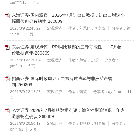
xia****r15
7 页
东海证券-国内观察：2026年7月进出口数据，进出口增速小
幅回落但仍有韧性-260809
2026/8/9 22:45:29
宏观经济
作者：刘思佳，李嘉豪
分享者：锦
****争
5 页
东吴证券-宏观点评：PPI同比顶部的三种可能性——7月物
价数据点评-260809
2026/8/9 22:30:04
宏观经济
作者：芦哲，占烁
分享者：
ya***in
5 页
招商证券-国际时政周评：中东海峡博弈与非洲矿产管
制-260809
2026/8/9 22:12:58
宏观经济
作者：魏芸
分享者：qy***ao
11
页
光大证券-2026年7月价格数据点评：输入性影响消退，年内
通胀拐点确认-260809
2026/8/9 20:50:13
宏观经济
作者：赵格格，刘星辰
分享者：
on***92
5 页