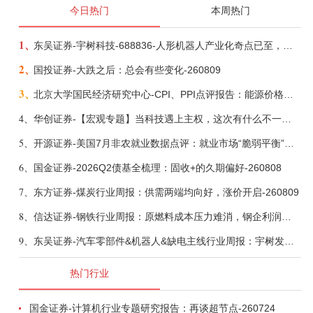
今日热门
本周热门
1、
东吴证券-宇树科技-688836-人形机器人产业化奇点已至，商业化龙头向AGI迈进-260809
2、
国投证券-大跌之后：总会有些变化-260809
3、
北京大学国民经济研究中心-CPI、PPI点评报告：能源价格继续下降，通胀率小幅走低-260809
4、
华创证券-【宏观专题】当科技遇上主权，这次有什么不一样？——海外科技思辨系列五-260808
5、
开源证券-美国7月非农就业数据点评：就业市场“脆弱平衡”，美联储加息动力并不高-260808
6、
国金证券-2026Q2债基全梳理：固收+的久期偏好-260808
7、
东方证券-煤炭行业周报：供需两端均向好，涨价开启-260809
8、
信达证券-钢铁行业周报：原燃料成本压力难消，钢企利润或短期承压-260809
9、
东吴证券-汽车零部件&机器人&缺电主线行业周报：宇树发行价确认，卡特彼勒重启中速机项目-260809
热门行业
国金证券-计算机行业专题研究报告：再谈超节点-260724