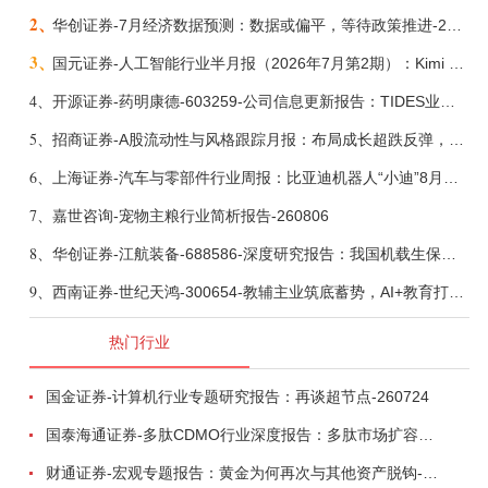
2、
华创证券-7月经济数据预测：数据或偏平，等待政策推进-260805
3、
国元证券-人工智能行业半月报（2026年7月第2期）：Kimi K3发布，引领开源大模型发展-260805
4、
开源证券-药明康德-603259-公司信息更新报告：TIDES业务超预期增长，小分子D&M加速向上-260805
5、
招商证券-A股流动性与风格跟踪月报：布局成长超跌反弹，保留部分再平衡配置-260805
6、
上海证券-汽车与零部件行业周报：比亚迪机器人“小迪”8月亮相，“人工智能+”赋能邮政无人机无人车加速落地-260805
7、
嘉世咨询-宠物主粮行业简析报告-260806
8、
华创证券-江航装备-688586-深度研究报告：我国机载生保与燃油系统核心供应商，发力“民机+军贸+特种制冷”新质新域——华创交运|航空强国系列（十二）-260804
9、
西南证券-世纪天鸿-300654-教辅主业筑底蓄势，AI+教育打开第二曲线-260729
热门行业
国金证券-计算机行业专题研究报告：再谈超节点-260724
国泰海通证券-多肽CDMO行业深度报告：多肽市场扩容带动CDMO产能扩建-260727
财通证券-宏观专题报告：黄金为何再次与其他资产脱钩-260726