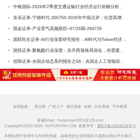
中银国际-2026年2季度交通运输行业经济运行前瞻分析：地缘冲突致航运和航空景气度分化，交通基础设施板块总体呈现稳健特征-260724
东吴证券-宁德时代-300750-2026年中报点评：出货高增业绩稳健，回购彰显龙头信心-260726
国金证券-产业景气高频跟踪~07/26期-260726
国联民生证券-AI行业深度研究报告：AI时代与Token经济，从技术符号到数字石油-260801
国投证券-聚氨酯行业深度：东升西落格局深化，供需紧平衡驱动盈利修复-260804
招商证券-央国企动态系列报告之68：央国企人工智能应用场景专题-260803
友情链接：
慧云研
广州入户
潍坊货架
铝粉
日化香精
千年教育
客服Email：huiyunyan2021@126.com
Copyright©2018-2026 HUIYUNYAN.COM 备案序号：
冀ICP备18028519号-3
本网站用于投资学习与研究用途，如果您的文章和报告不愿意在我们平台展示，