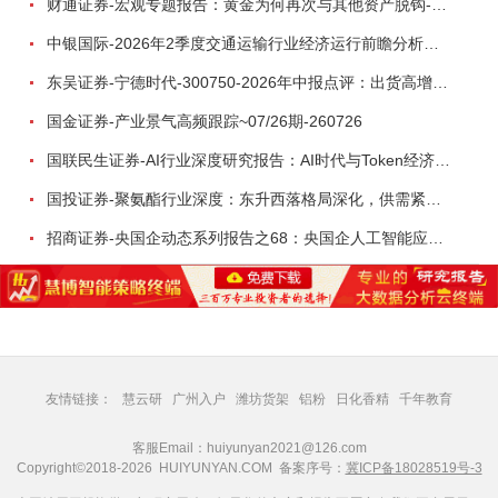
财通证券-宏观专题报告：黄金为何再次与其他资产脱钩-260726
中银国际-2026年2季度交通运输行业经济运行前瞻分析：地缘冲突致航运和航空景气度分化，交通基础设施板块总体呈现稳健特征-260724
东吴证券-宁德时代-300750-2026年中报点评：出货高增业绩稳健，回购彰显龙头信心-260726
国金证券-产业景气高频跟踪~07/26期-260726
国联民生证券-AI行业深度研究报告：AI时代与Token经济，从技术符号到数字石油-260801
国投证券-聚氨酯行业深度：东升西落格局深化，供需紧平衡驱动盈利修复-260804
招商证券-央国企动态系列报告之68：央国企人工智能应用场景专题-260803
友情链接：
慧云研
广州入户
潍坊货架
铝粉
日化香精
千年教育
客服Email：huiyunyan2021@126.com
Copyright©2018-2026 HUIYUNYAN.COM 备案序号：
冀ICP备18028519号-3