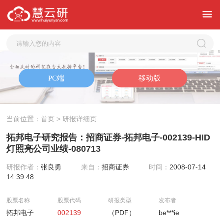
当前位置：
首页
> 研报详细页
拓邦电子研究报告：招商证券-拓邦电子-002139-HID
灯照亮公司业绩-080713
研报作者：
张良勇
来自：
招商证券
时间：
2008-07-14
14:39:48
股票名称
股票代码
研报类型
发布者
拓邦电子
002139
（PDF）
be***ie