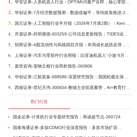
1、
华安证券-人形机器人行业：OPTIMUS量产在即，核心零部件充分受益-260803
2、
华创证券-7月经济数据预测：数据或偏平，等待政策推进-260805
3、
国元证券-人工智能行业半月报（2026年7月第2期）：Kimi K3发布，引领开源大模型发展-260805
4、
开源证券-药明康德-603259-公司信息更新报告：TIDES业务超预期增长，小分子D&M加速向上-260805
5、
招商证券-A股流动性与风格跟踪月报：布局成长超跌反弹，保留部分再平衡配置-260805
6、
上海证券-汽车与零部件行业周报：比亚迪机器人“小迪”8月亮相，“人工智能+”赋能邮政无人机无人车加速落地-260805
7、
嘉世咨询-宠物主粮行业简析报告-260806
8、
华创证券-江航装备-688586-深度研究报告：我国机载生保与燃油系统核心供应商，发力“民机+军贸+特种制冷”新质新域——华创交运|航空强国系列（十二）-260804
9、
西南证券-世纪天鸿-300654-教辅主业筑底蓄势，AI+教育打开第二曲线-260729
热门行业
国金证券-计算机行业专题研究报告：再谈超节点-260724
国泰海通证券-多肽CDMO行业深度报告：多肽市场扩容带动CDMO产能扩建-260727