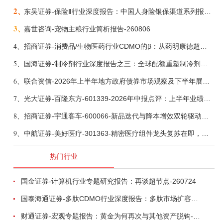
2、
东吴证券-保险Ⅱ行业深度报告：中国人身险银保渠道系列报告二，他山之石，可以攻玉-260806
3、
嘉世咨询-宠物主粮行业简析报告-260806
4、
招商证券-消费品/生物医药行业CDMO的β：从药明康德超预期，看好中国CDMO头部公司成长空间-260805
5、
国海证券-制冷剂行业深度报告之三：全球配额重塑制冷剂价值，AI材料开启氟化工新时代-260806
6、
联合资信-2026年上半年地方政府债券市场观察及下半年展望：积极财政政策提质增效，地方债务迈向长效治理-260806
7、
光大证券-百隆东方-601339-2026年中报点评：上半年业绩表现高增，国内外产能均有亮眼表现-260807
8、
招商证券-宇通客车-600066-新品迭代与降本增效双轮驱动，海外市场放量可期-260805
9、
中航证券-美好医疗-301363-精密医疗组件龙头复苏在即，脑机接口打开成长新空间-260803
热门行业
国金证券-计算机行业专题研究报告：再谈超节点-260724
国泰海通证券-多肽CDMO行业深度报告：多肽市场扩容带动CDMO产能扩建-260727
财通证券-宏观专题报告：黄金为何再次与其他资产脱钩-260726