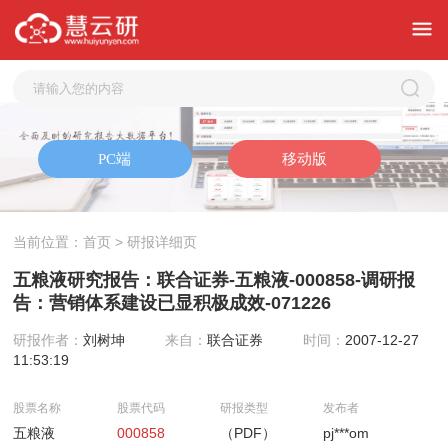
当前位置：
首页
> 研报详细页
五粮液研究报告：联合证券-五粮液-000858-调研报
告：营销体系建设已显积极成效-071226
研报作者：
刘树坤
来自：
联合证券
时间：
2007-12-27
11:53:19
股票名称
股票代码
研报类型
发布者
五粮液
000858
（PDF）
pj***om