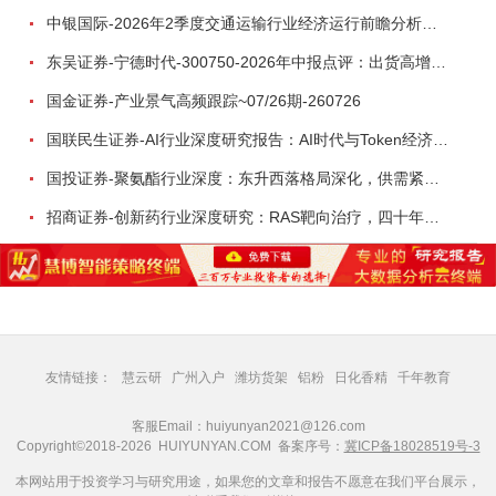
中银国际-2026年2季度交通运输行业经济运行前瞻分析：地缘冲突致航运和航空景气度分化，交通基础设施板块总体呈现稳健特征-260724
东吴证券-宁德时代-300750-2026年中报点评：出货高增业绩稳健，回购彰显龙头信心-260726
国金证券-产业景气高频跟踪~07/26期-260726
国联民生证券-AI行业深度研究报告：AI时代与Token经济，从技术符号到数字石油-260801
国投证券-聚氨酯行业深度：东升西落格局深化，供需紧平衡驱动盈利修复-260804
招商证券-创新药行业深度研究：RAS靶向治疗，四十年不可成药的终结，与终结之后的治疗格局演化-260805
友情链接：
慧云研
广州入户
潍坊货架
铝粉
日化香精
千年教育
客服Email：huiyunyan2021@126.com
Copyright©2018-2026 HUIYUNYAN.COM 备案序号：
冀ICP备18028519号-3
本网站用于投资学习与研究用途，如果您的文章和报告不愿意在我们平台展示，