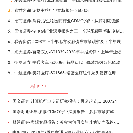
东吴证券-保险Ⅱ行业深度报告：中国人身险银保渠道系列报告二，他山之石，可以攻玉-260806
3、
嘉世咨询-宠物主粮行业简析报告-260806
4、
招商证券-消费品/生物医药行业CDMO的β：从药明康德超预期，看好中国CDMO头部公司成长空间-260805
5、
国海证券-制冷剂行业深度报告之三：全球配额重塑制冷剂价值，AI材料开启氟化工新时代-260806
6、
联合资信-2026年上半年地方政府债券市场观察及下半年展望：积极财政政策提质增效，地方债务迈向长效治理-260806
7、
光大证券-百隆东方-601339-2026年中报点评：上半年业绩表现高增，国内外产能均有亮眼表现-260807
8、
招商证券-宇通客车-600066-新品迭代与降本增效双轮驱动，海外市场放量可期-260805
9、
中航证券-美好医疗-301363-精密医疗组件龙头复苏在即，脑机接口打开成长新空间-260803
热门行业
国金证券-计算机行业专题研究报告：再谈超节点-260724
国泰海通证券-多肽CDMO行业深度报告：多肽市场扩容带动CDMO产能扩建-260727
财通证券-宏观专题报告：黄金为何再次与其他资产脱钩-260726
中银国际-2026年2季度交通运输行业经济运行前瞻分析：地缘冲突致航运和航空景气度分化，交通基础设施板块总体呈现稳健特征-260724