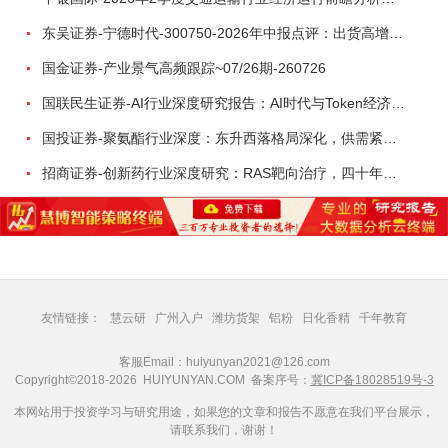
东吴证券-宁德时代-300750-2026年中报点评：出货高增业绩稳健，回购彰显龙头信心-260726
国金证券-产业景气高频跟踪~07/26期-260726
国联民生证券-AI行业深度研究报告：AI时代与Token经济，从技术符号到数字石油-260801
国投证券-聚氨酯行业深度：东升西落格局深化，供需紧平衡驱动盈利修复-260804
招商证券-创新药行业深度研究：RAS靶向治疗，四十年不可成药的终结，与终结之后的治疗格局演化-260805
友情链接：
慧云研
广州入户
潍坊货架
铝粉
日化香精
千年教育
客服Email：huiyunyan2021@126.com
Copyright©2018-2026 HUIYUNYAN.COM 备案序号：
冀ICP备18028519号-3
本网站用于投资学习与研究用途，如果您的文章和报告不愿意在我们平台展示，
请联系我们，谢谢！