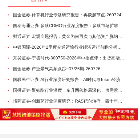
国金证券-计算机行业专题研究报告：再谈超节点-260724
国泰海通证券-多肽CDMO行业深度报告：多肽市场扩容带动CDMO产能扩建-260727
财通证券-宏观专题报告：黄金为何再次与其他资产脱钩-260726
中银国际-2026年2季度交通运输行业经济运行前瞻分析：地缘冲突致航运和航空景气度分化，交通基础设施板块总体呈现稳健特征-260724
东吴证券-宁德时代-300750-2026年中报点评：出货高增业绩稳健，回购彰显龙头信心-260726
国金证券-产业景气高频跟踪~07/26期-260726
国联民生证券-AI行业深度研究报告：AI时代与Token经济，从技术符号到数字石油-260801
国投证券-聚氨酯行业深度：东升西落格局深化，供需紧平衡驱动盈利修复-260804
招商证券-创新药行业深度研究：RAS靶向治疗，四十年不可成药的终结，与终结之后的治疗格局演化-260805