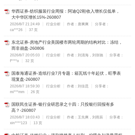
华西证券-纺织服装行业周报：阿迪Q2鞋收入增长仅低单，
大中华区增长15%-260807
2026/8/7 21:24:49
行业分析
作者：唐爽爽
分享者：
ca***26
37 页
东北证券-房地产行业美国楼市两轮周期的结构对比：冻结，
而非崩盘-260806
2026/8/7 20:05:03
行业分析
作者：刘清海，刘张驰
分享者：
f****o
32 页
国泰海通证券-造纸行业7月专题：箱瓦纸十年起伏，旺季表
现复盘-260807
2026/8/7 18:59:30
行业分析
作者：刘佳昆
分享者：
mi***mm
26 页
国联民生证券-银行业研思录之十四：只投银行回报有多
高？-260807
2026/8/7 18:03:43
行业分析
作者：王先爽，刘雨辰
分享者：
xin****123
13 页