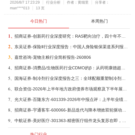
2026/8/7 17:23:29
行业分析
作者：黄细里
分享者：
man****013
13 页
今日热门
本周热门
1、
招商证券-创新药行业深度研究：RAS靶向治疗，四十年不可成药的终结，与终结之后的治疗格局演化-260805
2、
东吴证券-保险Ⅱ行业深度报告：中国人身险银保渠道系列报告二，他山之石，可以攻玉-260806
3、
嘉世咨询-宠物主粮行业简析报告-260806
4、
招商证券-消费品/生物医药行业CDMO的β：从药明康德超预期，看好中国CDMO头部公司成长空间-260805
5、
国海证券-制冷剂行业深度报告之三：全球配额重塑制冷剂价值，AI材料开启氟化工新时代-260806
6、
联合资信-2026年上半年地方政府债券市场观察及下半年展望：积极财政政策提质增效，地方债务迈向长效治理-260806
7、
光大证券-百隆东方-601339-2026年中报点评：上半年业绩表现高增，国内外产能均有亮眼表现-260807
8、
招商证券-宇通客车-600066-新品迭代与降本增效双轮驱动，海外市场放量可期-260805
9、
中航证券-美好医疗-301363-精密医疗组件龙头复苏在即，脑机接口打开成长新空间-260803
热门行业