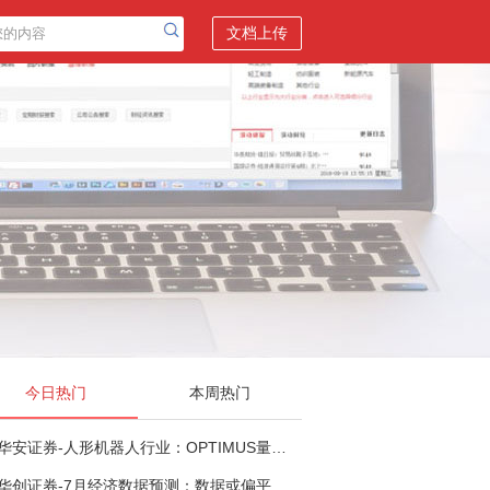
文档上传
今日热门
本周热门
华安证券-人形机器人行业：OPTIMUS量产在即，核心零部件充分受益-260803
华创证券-7月经济数据预测：数据或偏平，等待政策推进-260805