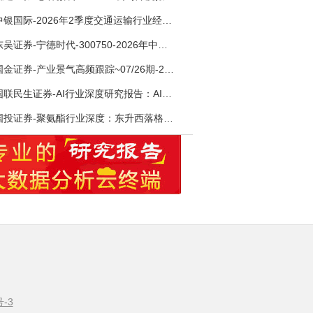
中银国际-2026年2季度交通运输行业经济运行前瞻分析：地缘冲突致航运和航空景气度分化，交通基础设施板块总体呈现稳健特征-260724
东吴证券-宁德时代-300750-2026年中报点评：出货高增业绩稳健，回购彰显龙头信心-260726
国金证券-产业景气高频跟踪~07/26期-260726
国联民生证券-AI行业深度研究报告：AI时代与Token经济，从技术符号到数字石油-260801
国投证券-聚氨酯行业深度：东升西落格局深化，供需紧平衡驱动盈利修复-260804
号-3