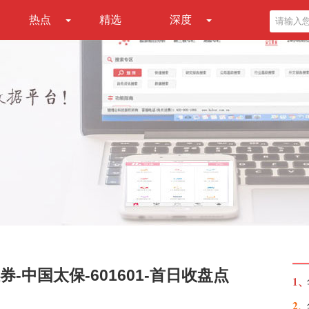
热点
精选
深度
中国太保-601601-首日收盘点
1、
2、