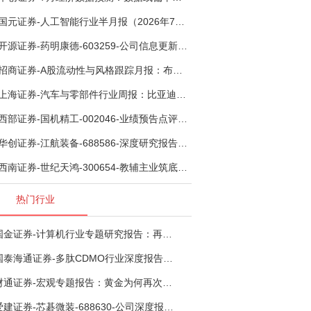
国元证券-人工智能行业半月报（2026年7月第2期）：Kimi K3发布，引领开源大模型发展-260805
开源证券-药明康德-603259-公司信息更新报告：TIDES业务超预期增长，小分子D&M加速向上-260805
招商证券-A股流动性与风格跟踪月报：布局成长超跌反弹，保留部分再平衡配置-260805
上海证券-汽车与零部件行业周报：比亚迪机器人“小迪”8月亮相，“人工智能+”赋能邮政无人机无人车加速落地-260805
西部证券-国机精工-002046-业绩预告点评：Q2业绩承压，看好金刚石散热与特种轴承业务-260804
华创证券-江航装备-688586-深度研究报告：我国机载生保与燃油系统核心供应商，发力“民机+军贸+特种制冷”新质新域——华创交运|航空强国系列（十二）-260804
西南证券-世纪天鸿-300654-教辅主业筑底蓄势，AI+教育打开第二曲线-260729
热门行业
国金证券-计算机行业专题研究报告：再谈超节点-260724
国泰海通证券-多肽CDMO行业深度报告：多肽市场扩容带动CDMO产能扩建-260727
财通证券-宏观专题报告：黄金为何再次与其他资产脱钩-260726
爱建证券-芯碁微装-688630-公司深度报告（二）：mSAP带动LDI量价齐升，大尺寸封装打开成长空间-260722