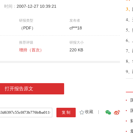
时间：
2007-12-27 10:39:21
3、
4、
研报类型
发布者
（PDF）
cf***18
5、
6、
推荐评级
研报大小
增持（首次）
220 KB
7、
8、
9、
打开报告原文
收藏
|