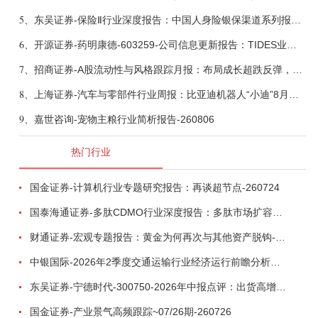
5、
东吴证券-保险Ⅱ行业深度报告：中国人身险银保渠道系列报告二，他山之石，可以攻玉-260806
6、
开源证券-药明康德-603259-公司信息更新报告：TIDES业务超预期增长，小分子D&M加速向上-260805
7、
招商证券-A股流动性与风格跟踪月报：布局成长超跌反弹，保留部分再平衡配置-260805
8、
上海证券-汽车与零部件行业周报：比亚迪机器人“小迪”8月亮相，“人工智能+”赋能邮政无人机无人车加速落地-260805
9、
嘉世咨询-宠物主粮行业简析报告-260806
热门行业
国金证券-计算机行业专题研究报告：再谈超节点-260724
国泰海通证券-多肽CDMO行业深度报告：多肽市场扩容带动CDMO产能扩建-260727
财通证券-宏观专题报告：黄金为何再次与其他资产脱钩-260726
中银国际-2026年2季度交通运输行业经济运行前瞻分析：地缘冲突致航运和航空景气度分化，交通基础设施板块总体呈现稳健特征-260724
东吴证券-宁德时代-300750-2026年中报点评：出货高增业绩稳健，回购彰显龙头信心-260726
国金证券-产业景气高频跟踪~07/26期-260726