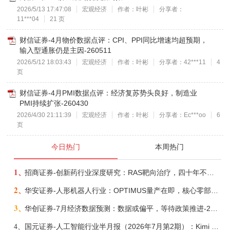
2026/5/13 17:47:08
宏观经济
作者：叶彬
分享者：
11***04
21 页
财信证券-4月物价数据点评：CPI、PPI同比增速均超预期，
输入型通胀仍是主因-260511
2026/5/12 18:03:43
宏观经济
作者：叶彬
分享者：42***11
4
页
财信证券-4月PMI数据点评：经济复苏势头良好，制造业
PMI持续扩张-260430
2026/4/30 21:11:39
宏观经济
作者：叶彬
分享者：Ec***oo
6
页
今日热门
本周热门
1、
招商证券-创新药行业深度研究：RAS靶向治疗，四十年不可成药的终结，与终结之后的治疗格局演化-260805
2、
华安证券-人形机器人行业：OPTIMUS量产在即，核心零部件充分受益-260803
3、
华创证券-7月经济数据预测：数据或偏平，等待政策推进-260805
4、
国元证券-人工智能行业半月报（2026年7月第2期）：Kimi K3发布，引领开源大模型发展-260805