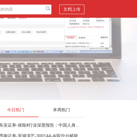
文档上传
今日热门
本周热门
东吴证券-保险Ⅱ行业深度报告：中国人身险银保渠道系列报告二，他山之石，可以攻玉-260806
西南证券-宋城演艺-300144-AI双中台赋能标准化复制，轻重资产双轮打开文旅成长新空间-260731