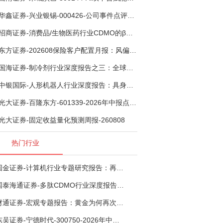
华鑫证券-兴业银锡-000426-公司事件点评报告：受益锡银产品涨价，H1利润大幅预增-260807
招商证券-消费品/生物医药行业CDMO的β：从药明康德超预期，看好中国CDMO头部公司成长空间-260805
东方证券-202608保险客户配置月报：风偏波动，配置均衡-260807
国海证券-制冷剂行业深度报告之三：全球配额重塑制冷剂价值，AI材料开启氟化工新时代-260806
中银国际-人形机器人行业深度报告：具身智能理想载体，奇点渐至未来可期-260808
光大证券-百隆东方-601339-2026年中报点评：上半年业绩表现高增，国内外产能均有亮眼表现-260807
光大证券-固定收益量化预测周报-260808
热门行业
国金证券-计算机行业专题研究报告：再谈超节点-260724
国泰海通证券-多肽CDMO行业深度报告：多肽市场扩容带动CDMO产能扩建-260727
财通证券-宏观专题报告：黄金为何再次与其他资产脱钩-260726
东吴证券-宁德时代-300750-2026年中报点评：出货高增业绩稳健，回购彰显龙头信心-260726