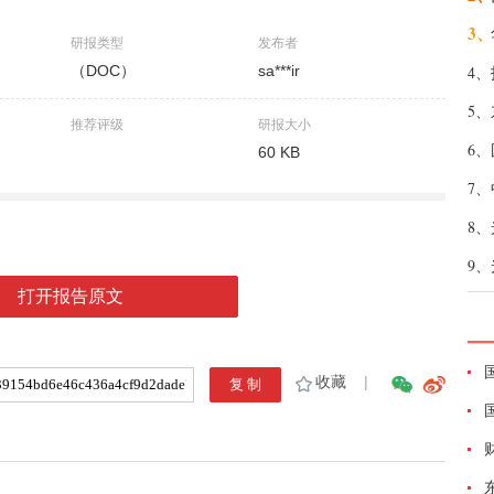
3、
研报类型
发布者
（DOC）
sa***ir
4、
5、
推荐评级
研报大小
6、
60 KB
7、
8、
9、
打开报告原文
收藏
|