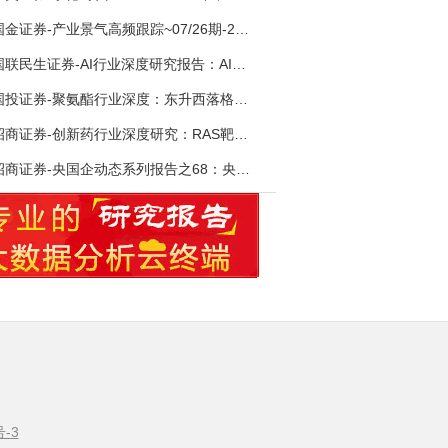
国金证券-产业景气高频跟踪~07/26期-260726
国联民生证券-AI行业深度研究报告：AI时代与Token经济，从技术符号到数字石油-260801
国投证券-聚氨酯行业深度：东升西落格局深化，供需紧平衡驱动盈利修复-260804
招商证券-创新药行业深度研究：RAS靶向治疗，四十年不可成药的终结，与终结之后的治疗格局演化-260805
招商证券-央国企动态系列报告之68：央国企人工智能应用场景专题-260803
号-3