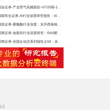
国金证券-产业景气高频跟踪~07/26期-260726
国联民生证券-AI行业深度研究报告：AI时代与Token经济，从技术符号到数字石油-260801
国投证券-聚氨酯行业深度：东升西落格局深化，供需紧平衡驱动盈利修复-260804
招商证券-创新药行业深度研究：RAS靶向治疗，四十年不可成药的终结，与终结之后的治疗格局演化-260805
招商证券-央国企动态系列报告之68：央国企人工智能应用场景专题-260803
号-3