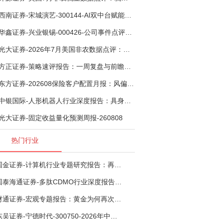
西南证券-宋城演艺-300144-AI双中台赋能标准化复制，轻重资产双轮打开文旅成长新空间-260731
华鑫证券-兴业银锡-000426-公司事件点评报告：受益锡银产品涨价，H1利润大幅预增-260807
光大证券-2026年7月美国非农数据点评：非农数据转负，加息预期继续收敛-260808
方正证券-策略速评报告：一周复盘与前瞻，超跌反弹进入攻坚期-260808
东方证券-202608保险客户配置月报：风偏波动，配置均衡-260807
中银国际-人形机器人行业深度报告：具身智能理想载体，奇点渐至未来可期-260808
光大证券-固定收益量化预测周报-260808
热门行业
国金证券-计算机行业专题研究报告：再谈超节点-260724
国泰海通证券-多肽CDMO行业深度报告：多肽市场扩容带动CDMO产能扩建-260727
财通证券-宏观专题报告：黄金为何再次与其他资产脱钩-260726
东吴证券-宁德时代-300750-2026年中报点评：出货高增业绩稳健，回购彰显龙头信心-260726