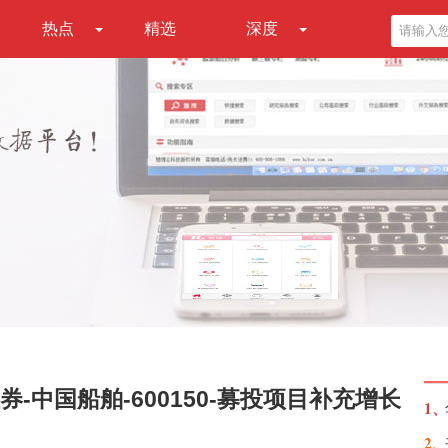
热点
精选
深度
-中国船舶-600150-募投项目补充增长
1、
2、