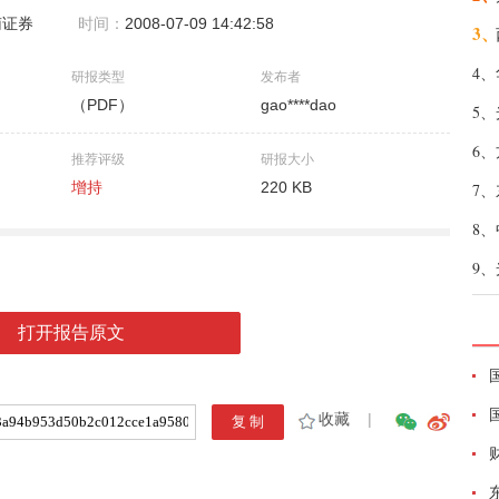
南证券
时间：
2008-07-09 14:42:58
3、
4、
研报类型
发布者
（PDF）
gao****dao
5、
6、
推荐评级
研报大小
增持
220 KB
7、
8、
9、
打开报告原文
收藏
|