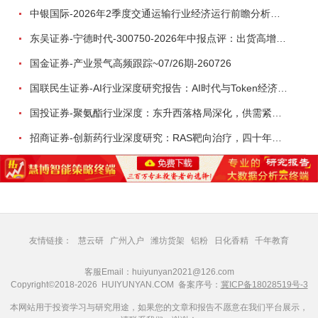
中银国际-2026年2季度交通运输行业经济运行前瞻分析：地缘冲突致航运和航空景气度分化，交通基础设施板块总体呈现稳健特征-260724
东吴证券-宁德时代-300750-2026年中报点评：出货高增业绩稳健，回购彰显龙头信心-260726
国金证券-产业景气高频跟踪~07/26期-260726
国联民生证券-AI行业深度研究报告：AI时代与Token经济，从技术符号到数字石油-260801
国投证券-聚氨酯行业深度：东升西落格局深化，供需紧平衡驱动盈利修复-260804
招商证券-创新药行业深度研究：RAS靶向治疗，四十年不可成药的终结，与终结之后的治疗格局演化-260805
友情链接：
慧云研
广州入户
潍坊货架
铝粉
日化香精
千年教育
客服Email：huiyunyan2021@126.com
Copyright©2018-2026 HUIYUNYAN.COM 备案序号：
冀ICP备18028519号-3
本网站用于投资学习与研究用途，如果您的文章和报告不愿意在我们平台展示，