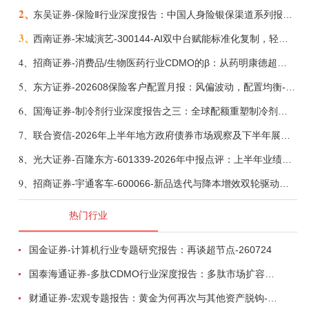
2、
东吴证券-保险Ⅱ行业深度报告：中国人身险银保渠道系列报告二，他山之石，可以攻玉-260806
3、
西南证券-宋城演艺-300144-AI双中台赋能标准化复制，轻重资产双轮打开文旅成长新空间-260731
4、
招商证券-消费品/生物医药行业CDMO的β：从药明康德超预期，看好中国CDMO头部公司成长空间-260805
5、
东方证券-202608保险客户配置月报：风偏波动，配置均衡-260807
6、
国海证券-制冷剂行业深度报告之三：全球配额重塑制冷剂价值，AI材料开启氟化工新时代-260806
7、
联合资信-2026年上半年地方政府债券市场观察及下半年展望：积极财政政策提质增效，地方债务迈向长效治理-260806
8、
光大证券-百隆东方-601339-2026年中报点评：上半年业绩表现高增，国内外产能均有亮眼表现-260807
9、
招商证券-宇通客车-600066-新品迭代与降本增效双轮驱动，海外市场放量可期-260805
热门行业
国金证券-计算机行业专题研究报告：再谈超节点-260724
国泰海通证券-多肽CDMO行业深度报告：多肽市场扩容带动CDMO产能扩建-260727
财通证券-宏观专题报告：黄金为何再次与其他资产脱钩-260726