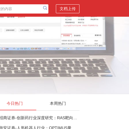
文档上传
今日热门
本周热门
招商证券-创新药行业深度研究：RAS靶向治疗，四十年不可成药的终结，与终结之后的治疗格局演化-260805
华安证券-人形机器人行业：OPTIMUS量产在即，核心零部件充分受益-260803