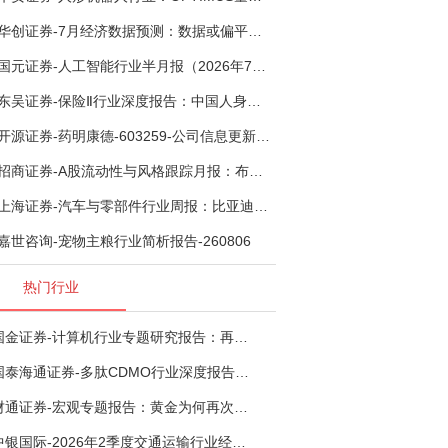
华创证券-7月经济数据预测：数据或偏平，等待政策推进-260805
国元证券-人工智能行业半月报（2026年7月第2期）：Kimi K3发布，引领开源大模型发展-260805
东吴证券-保险Ⅱ行业深度报告：中国人身险银保渠道系列报告二，他山之石，可以攻玉-260806
开源证券-药明康德-603259-公司信息更新报告：TIDES业务超预期增长，小分子D&M加速向上-260805
招商证券-A股流动性与风格跟踪月报：布局成长超跌反弹，保留部分再平衡配置-260805
上海证券-汽车与零部件行业周报：比亚迪机器人“小迪”8月亮相，“人工智能+”赋能邮政无人机无人车加速落地-260805
嘉世咨询-宠物主粮行业简析报告-260806
热门行业
国金证券-计算机行业专题研究报告：再谈超节点-260724
国泰海通证券-多肽CDMO行业深度报告：多肽市场扩容带动CDMO产能扩建-260727
财通证券-宏观专题报告：黄金为何再次与其他资产脱钩-260726
中银国际-2026年2季度交通运输行业经济运行前瞻分析：地缘冲突致航运和航空景气度分化，交通基础设施板块总体呈现稳健特征-260724