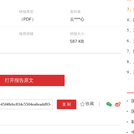
3、
研报类型
发布者
（PDF）
云****心
4、
5、
推荐评级
研报大小
6、
587 KB
7、
8、
9、
打开报告原文
收藏
|