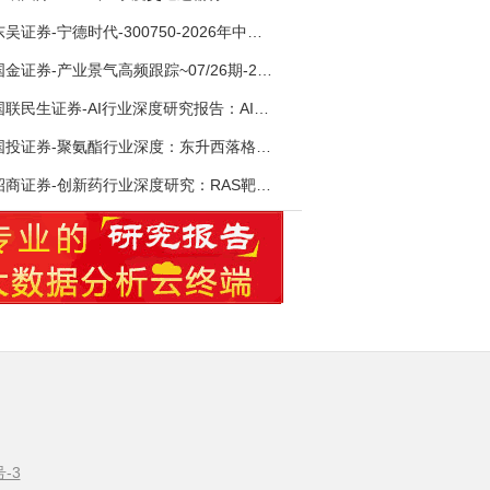
东吴证券-宁德时代-300750-2026年中报点评：出货高增业绩稳健，回购彰显龙头信心-260726
国金证券-产业景气高频跟踪~07/26期-260726
国联民生证券-AI行业深度研究报告：AI时代与Token经济，从技术符号到数字石油-260801
国投证券-聚氨酯行业深度：东升西落格局深化，供需紧平衡驱动盈利修复-260804
招商证券-创新药行业深度研究：RAS靶向治疗，四十年不可成药的终结，与终结之后的治疗格局演化-260805
号-3