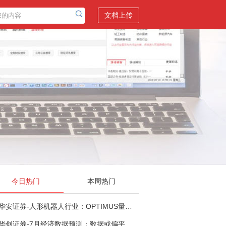
文档上传
今日热门
本周热门
华安证券-人形机器人行业：OPTIMUS量产在即，核心零部件充分受益-260803
华创证券-7月经济数据预测：数据或偏平，等待政策推进-260805