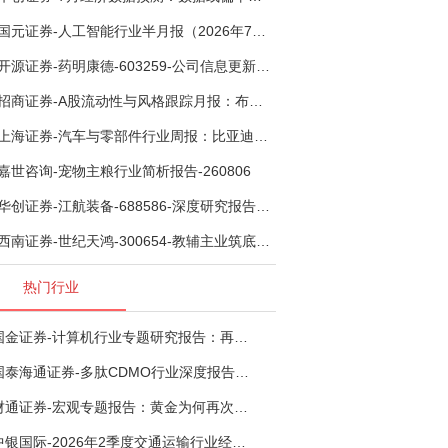
国元证券-人工智能行业半月报（2026年7月第2期）：Kimi K3发布，引领开源大模型发展-260805
开源证券-药明康德-603259-公司信息更新报告：TIDES业务超预期增长，小分子D&M加速向上-260805
招商证券-A股流动性与风格跟踪月报：布局成长超跌反弹，保留部分再平衡配置-260805
上海证券-汽车与零部件行业周报：比亚迪机器人“小迪”8月亮相，“人工智能+”赋能邮政无人机无人车加速落地-260805
嘉世咨询-宠物主粮行业简析报告-260806
华创证券-江航装备-688586-深度研究报告：我国机载生保与燃油系统核心供应商，发力“民机+军贸+特种制冷”新质新域——华创交运|航空强国系列（十二）-260804
西南证券-世纪天鸿-300654-教辅主业筑底蓄势，AI+教育打开第二曲线-260729
热门行业
国金证券-计算机行业专题研究报告：再谈超节点-260724
国泰海通证券-多肽CDMO行业深度报告：多肽市场扩容带动CDMO产能扩建-260727
财通证券-宏观专题报告：黄金为何再次与其他资产脱钩-260726
中银国际-2026年2季度交通运输行业经济运行前瞻分析：地缘冲突致航运和航空景气度分化，交通基础设施板块总体呈现稳健特征-260724