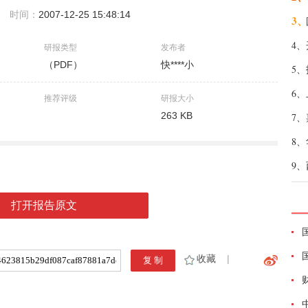
时间：
2007-12-25 15:48:14
3、
4、
研报类型
发布者
（PDF）
快****小
5、
6、
推荐评级
研报大小
263 KB
7、
8、
9、
打开报告原文
收藏
|