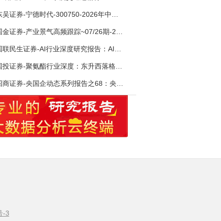
东吴证券-宁德时代-300750-2026年中报点评：出货高增业绩稳健，回购彰显龙头信心-260726
国金证券-产业景气高频跟踪~07/26期-260726
国联民生证券-AI行业深度研究报告：AI时代与Token经济，从技术符号到数字石油-260801
国投证券-聚氨酯行业深度：东升西落格局深化，供需紧平衡驱动盈利修复-260804
招商证券-央国企动态系列报告之68：央国企人工智能应用场景专题-260803
号-3