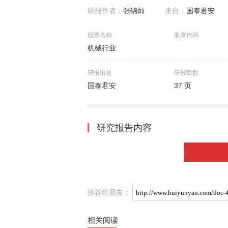
研报作者：
张锦灿
来自：
国泰君安
股票名称
股票代码
机械行业
研报出处
研报页数
国泰君安
37 页
研究报告内容
推荐给朋友：
相关阅读