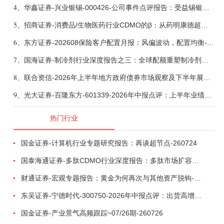
4、
华鑫证券-兴业银锡-000426-公司事件点评报告：受益锡银产品涨价，H1利润大幅预增-260807
5、
招商证券-消费品/生物医药行业CDMO的β：从药明康德超预期，看好中国CDMO头部公司成长空间-260805
6、
东方证券-202608保险客户配置月报：风偏波动，配置均衡-260807
7、
国海证券-制冷剂行业深度报告之三：全球配额重塑制冷剂价值，AI材料开启氟化工新时代-260806
8、
联合资信-2026年上半年地方政府债券市场观察及下半年展望：积极财政政策提质增效，地方债务迈向长效治理-260806
9、
光大证券-百隆东方-601339-2026年中报点评：上半年业绩表现高增，国内外产能均有亮眼表现-260807
热门行业
国金证券-计算机行业专题研究报告：再谈超节点-260724
国泰海通证券-多肽CDMO行业深度报告：多肽市场扩容带动CDMO产能扩建-260727
财通证券-宏观专题报告：黄金为何再次与其他资产脱钩-260726
东吴证券-宁德时代-300750-2026年中报点评：出货高增业绩稳健，回购彰显龙头信心-260726
国金证券-产业景气高频跟踪~07/26期-260726