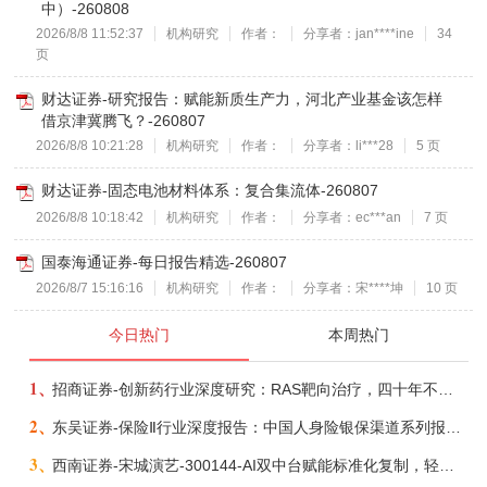
中）-260808
2026/8/8 11:52:37
机构研究
作者：
分享者：jan****ine
34
页
财达证券-研究报告：赋能新质生产力，河北产业基金该怎样
借京津冀腾飞？-260807
2026/8/8 10:21:28
机构研究
作者：
分享者：li***28
5 页
财达证券-固态电池材料体系：复合集流体-260807
2026/8/8 10:18:42
机构研究
作者：
分享者：ec***an
7 页
国泰海通证券-每日报告精选-260807
2026/8/7 15:16:16
机构研究
作者：
分享者：宋****坤
10 页
今日热门
本周热门
1、
招商证券-创新药行业深度研究：RAS靶向治疗，四十年不可成药的终结，与终结之后的治疗格局演化-260805
2、
东吴证券-保险Ⅱ行业深度报告：中国人身险银保渠道系列报告二，他山之石，可以攻玉-260806
3、
西南证券-宋城演艺-300144-AI双中台赋能标准化复制，轻重资产双轮打开文旅成长新空间-260731