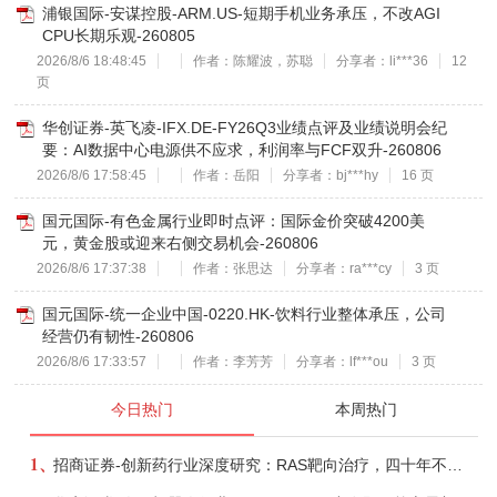
浦银国际-安谋控股-ARM.US-短期手机业务承压，不改AGI
CPU长期乐观-260805
2026/8/6 18:48:45
作者：陈耀波，苏聪
分享者：li***36
12
页
华创证券-英飞凌-IFX.DE-FY26Q3业绩点评及业绩说明会纪
要：AI数据中心电源供不应求，利润率与FCF双升-260806
2026/8/6 17:58:45
作者：岳阳
分享者：bj***hy
16 页
国元国际-有色金属行业即时点评：国际金价突破4200美
元，黄金股或迎来右侧交易机会-260806
2026/8/6 17:37:38
作者：张思达
分享者：ra***cy
3 页
国元国际-统一企业中国-0220.HK-饮料行业整体承压，公司
经营仍有韧性-260806
2026/8/6 17:33:57
作者：李芳芳
分享者：lf***ou
3 页
今日热门
本周热门
1、
招商证券-创新药行业深度研究：RAS靶向治疗，四十年不可成药的终结，与终结之后的治疗格局演化-260805