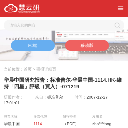
当前位置：
首页
> 研报详细页
华晨中国研究报告：标准普尔-华晨中国-1114.HK-維
持「四星」評級（買入）-071219
研报作者：
来自：
标准普尔
时间：
2007-12-27
17:01:01
股票名称
股票代码
研报类型
发布者
华晨中国
1114
（PDF）
zha****ong