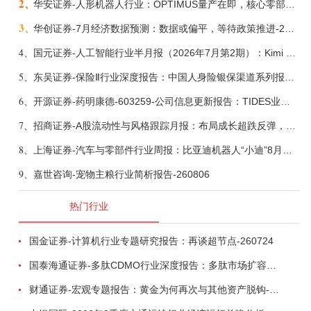
2、
华安证券-人形机器人行业：OPTIMUS量产在即，核心零部件充分受益-260803
3、
华创证券-7月经济数据预测：数据或偏平，等待政策推进-260805
4、
国元证券-人工智能行业半月报（2026年7月第2期）：Kimi K3发布，引领开源大模型发展-260805
5、
东吴证券-保险Ⅱ行业深度报告：中国人身险银保渠道系列报告二，他山之石，可以攻玉-260806
6、
开源证券-药明康德-603259-公司信息更新报告：TIDES业务超预期增长，小分子D&M加速向上-260805
7、
招商证券-A股流动性与风格跟踪月报：布局成长超跌反弹，保留部分再平衡配置-260805
8、
上海证券-汽车与零部件行业周报：比亚迪机器人“小迪”8月亮相，“人工智能+”赋能邮政无人机无人车加速落地-260805
9、
嘉世咨询-宠物主粮行业简析报告-260806
热门行业
国金证券-计算机行业专题研究报告：再谈超节点-260724
国泰海通证券-多肽CDMO行业深度报告：多肽市场扩容带动CDMO产能扩建-260727
财通证券-宏观专题报告：黄金为何再次与其他资产脱钩-260726