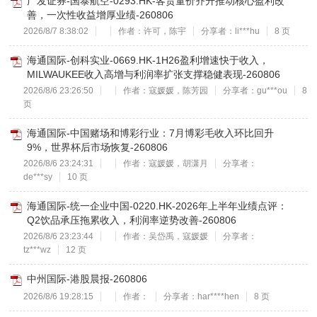
广发证券-国泰航空-0293.HK-客货量价齐升推动核心盈利改
善，一次性收益增厚业绩-260806
2026/8/7 8:38:02
作者：许可，陈宇
分享者：li***hu
8 页
海通国际-创科实业-0669.HK-1H26盈利增速快于收入，
MILWAUKEE收入高增与利润率扩张支撑稳健表现-260806
2026/8/6 23:26:50
作者：寇媛媛，陈芳园
分享者：gu***ou
8
页
海通国际-中国赌场和博彩行业：7月博彩毛收入环比回升
9%，世界杯后市场恢复-260806
2026/8/6 23:24:31
作者：寇媛媛，胡潇月
分享者：
de***sy
10 页
海通国际-统一企业中国-0220.HK-2026年上半年业绩点评：
Q2饮品承压拖累收入，利润率逆势改善-260806
2026/8/6 23:23:44
作者：吴岱禹，寇媛媛
分享者：
tz***wz
12 页
中州国际-港股晨报-260806
2026/8/6 19:28:15
作者：
分享者：har****hen
8 页