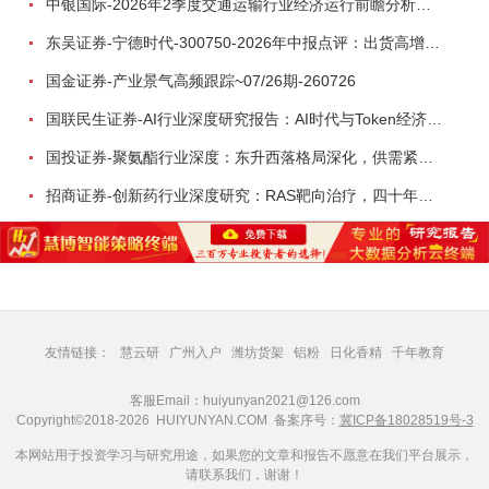
中银国际-2026年2季度交通运输行业经济运行前瞻分析：地缘冲突致航运和航空景气度分化，交通基础设施板块总体呈现稳健特征-260724
东吴证券-宁德时代-300750-2026年中报点评：出货高增业绩稳健，回购彰显龙头信心-260726
国金证券-产业景气高频跟踪~07/26期-260726
国联民生证券-AI行业深度研究报告：AI时代与Token经济，从技术符号到数字石油-260801
国投证券-聚氨酯行业深度：东升西落格局深化，供需紧平衡驱动盈利修复-260804
招商证券-创新药行业深度研究：RAS靶向治疗，四十年不可成药的终结，与终结之后的治疗格局演化-260805
友情链接：
慧云研
广州入户
潍坊货架
铝粉
日化香精
千年教育
客服Email：huiyunyan2021@126.com
Copyright©2018-2026 HUIYUNYAN.COM 备案序号：
冀ICP备18028519号-3
本网站用于投资学习与研究用途，如果您的文章和报告不愿意在我们平台展示，
请联系我们，谢谢！