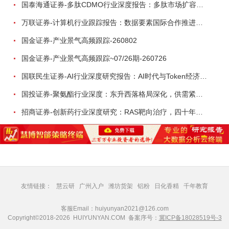
国泰海通证券-多肽CDMO行业深度报告：多肽市场扩容带动CDMO产能扩建-260727
万联证券-计算机行业跟踪报告：数据要素国际合作推进，国产大模型开源与应用能力持续突破-260804
国金证券-产业景气高频跟踪-260802
国金证券-产业景气高频跟踪~07/26期-260726
国联民生证券-AI行业深度研究报告：AI时代与Token经济，从技术符号到数字石油-260801
国投证券-聚氨酯行业深度：东升西落格局深化，供需紧平衡驱动盈利修复-260804
招商证券-创新药行业深度研究：RAS靶向治疗，四十年不可成药的终结，与终结之后的治疗格局演化-260805
友情链接：
慧云研
广州入户
潍坊货架
铝粉
日化香精
千年教育
客服Email：huiyunyan2021@126.com
Copyright©2018-2026 HUIYUNYAN.COM 备案序号：
冀ICP备18028519号-3