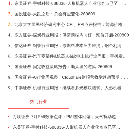
1、
东吴证券-宇树科技-688836-人形机器人产业化奇点已至，商业化龙头向AGI迈进-260809
2、
国投证券-大跌之后：总会有些变化-260809
3、
北京大学国民经济研究中心-CPI、PPI点评报告：能源价格继续下降，通胀率小幅走低-260809
4、
东方证券-煤炭行业周报：供需两端均向好，涨价开启-260809
5、
信达证券-钢铁行业周报：原燃料成本压力难消，钢企利润或短期承压-260809
6、
东吴证券-汽车零部件&机器人&缺电主线行业周报：宇树发行价确认，卡特彼勒重启中速机项目-260809
7、
国金证券-固定收益策略报告：顺风里的逆风-260809
8、
国金证券-AI行业周观察：Cloudflare财报营收增速超预期，AMD财报良好关注Helios-260809
9、
中泰证券-机械行业周报：继续看多光模块测试、人形机器人、液冷、燃气轮机-260809
热门行业
万联证券-7月PMI数据点评：PMI整体回落，天气扰动超预期-260804
东吴证券-宇树科技-688836-人形机器人产业化奇点已至，商业化龙头向AGI迈进-260809