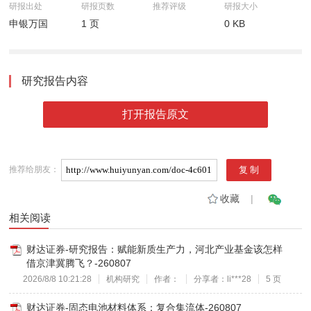
研报出处
研报页数
推荐评级
研报大小
申银万国
1 页
0 KB
研究报告内容
打开报告原文
推荐给朋友：
收藏
|
相关阅读
财达证券-研究报告：赋能新质生产力，河北产业基金该怎样
借京津冀腾飞？-260807
2026/8/8 10:21:28
机构研究
作者：
分享者：li***28
5 页
财达证券-固态电池材料体系：复合集流体-260807