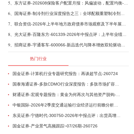
5、
东方证券-202608保险客户配置月报：风偏波动，配置均衡-260807
6、
国海证券-制冷剂行业深度报告之三：全球配额重塑制冷剂价值，AI材料开启氟化工新时代-260806
7、
联合资信-2026年上半年地方政府债券市场观察及下半年展望：积极财政政策提质增效，地方债务迈向长效治理-260806
8、
光大证券-百隆东方-601339-2026年中报点评：上半年业绩表现高增，国内外产能均有亮眼表现-260807
9、
招商证券-宇通客车-600066-新品迭代与降本增效双轮驱动，海外市场放量可期-260805
热门行业
国金证券-计算机行业专题研究报告：再谈超节点-260724
国泰海通证券-多肽CDMO行业深度报告：多肽市场扩容带动CDMO产能扩建-260727
财通证券-宏观专题报告：黄金为何再次与其他资产脱钩-260726
中银国际-2026年2季度交通运输行业经济运行前瞻分析：地缘冲突致航运和航空景气度分化，交通基础设施板块总体呈现稳健特征-260724
东吴证券-宁德时代-300750-2026年中报点评：出货高增业绩稳健，回购彰显龙头信心-260726
国金证券-产业景气高频跟踪~07/26期-260726