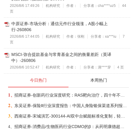
2026/8/6 17:49:26
机构研究
作者：
分享者：cha****uz5
44
页
中原证券-市场分析：通信元件行业领涨，A股小幅上
行-260806
2026/8/6 17:44:05
机构研究
作者：张刚
分享者：xa***iu
7
页
MSCI-弥合提款基金与常青基金之间的衡量差距（英译
中）-260806
2026/8/6 10:52:47
机构研究
作者：
分享者：滴****穿
4 页
今日热门
本周热门
1、
招商证券-创新药行业深度研究：RAS靶向治疗，四十年不可成药的终结，与终结之后的治疗格局演化-260805
2、
东吴证券-保险Ⅱ行业深度报告：中国人身险银保渠道系列报告二，他山之石，可以攻玉-260806
3、
西南证券-宋城演艺-300144-AI双中台赋能标准化复制，轻重资产双轮打开文旅成长新空间-260731
4、
招商证券-消费品/生物医药行业CDMO的β：从药明康德超预期，看好中国CDMO头部公司成长空间-260805