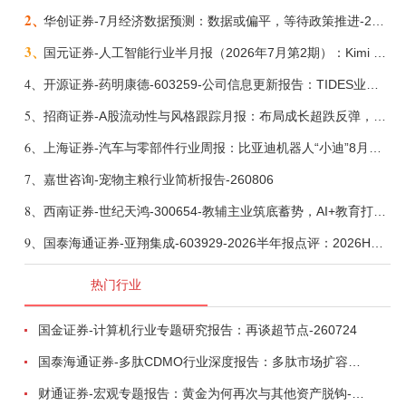
2、
华创证券-7月经济数据预测：数据或偏平，等待政策推进-260805
3、
国元证券-人工智能行业半月报（2026年7月第2期）：Kimi K3发布，引领开源大模型发展-260805
4、
开源证券-药明康德-603259-公司信息更新报告：TIDES业务超预期增长，小分子D&M加速向上-260805
5、
招商证券-A股流动性与风格跟踪月报：布局成长超跌反弹，保留部分再平衡配置-260805
6、
上海证券-汽车与零部件行业周报：比亚迪机器人“小迪”8月亮相，“人工智能+”赋能邮政无人机无人车加速落地-260805
7、
嘉世咨询-宠物主粮行业简析报告-260806
8、
西南证券-世纪天鸿-300654-教辅主业筑底蓄势，AI+教育打开第二曲线-260729
9、
国泰海通证券-亚翔集成-603929-2026半年报点评：2026H1归母净利润同增204.8%，加快海外业务布局节奏-260805
热门行业
国金证券-计算机行业专题研究报告：再谈超节点-260724
国泰海通证券-多肽CDMO行业深度报告：多肽市场扩容带动CDMO产能扩建-260727
财通证券-宏观专题报告：黄金为何再次与其他资产脱钩-260726