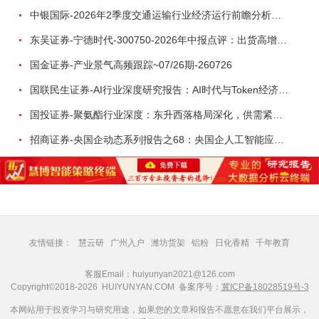
中银国际-2026年2季度交通运输行业经济运行前瞻分析：地缘冲突致航运和航空景气度分化，交通基础设施板块总体呈现稳健特征-260724
东吴证券-宁德时代-300750-2026年中报点评：出货高增业绩稳健，回购彰显龙头信心-260726
国金证券-产业景气高频跟踪~07/26期-260726
国联民生证券-AI行业深度研究报告：AI时代与Token经济，从技术符号到数字石油-260801
国投证券-聚氨酯行业深度：东升西落格局深化，供需紧平衡驱动盈利修复-260804
招商证券-央国企动态系列报告之68：央国企人工智能应用场景专题-260803
友情链接：
慧云研
广州入户
潍坊货架
铝粉
日化香精
千年教育
客服Email：huiyunyan2021@126.com
Copyright©2018-2026 HUIYUNYAN.COM 备案序号：
冀ICP备18028519号-3
本网站用于投资学习与研究用途，如果您的文章和报告不愿意在我们平台展示，