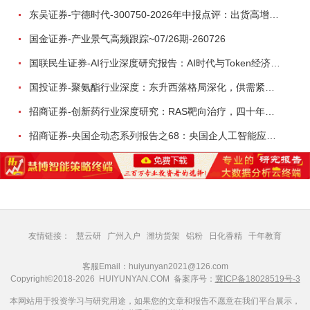
东吴证券-宁德时代-300750-2026年中报点评：出货高增业绩稳健，回购彰显龙头信心-260726
国金证券-产业景气高频跟踪~07/26期-260726
国联民生证券-AI行业深度研究报告：AI时代与Token经济，从技术符号到数字石油-260801
国投证券-聚氨酯行业深度：东升西落格局深化，供需紧平衡驱动盈利修复-260804
招商证券-创新药行业深度研究：RAS靶向治疗，四十年不可成药的终结，与终结之后的治疗格局演化-260805
招商证券-央国企动态系列报告之68：央国企人工智能应用场景专题-260803
友情链接：
慧云研
广州入户
潍坊货架
铝粉
日化香精
千年教育
客服Email：huiyunyan2021@126.com
Copyright©2018-2026 HUIYUNYAN.COM 备案序号：
冀ICP备18028519号-3
本网站用于投资学习与研究用途，如果您的文章和报告不愿意在我们平台展示，