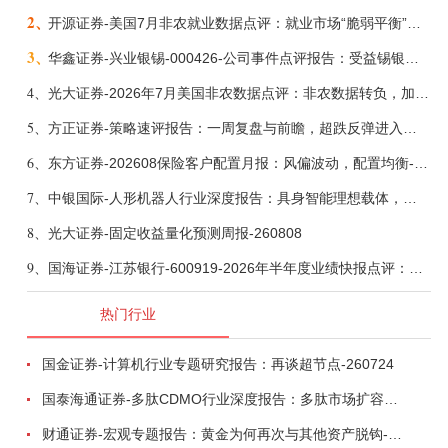
2、
开源证券-美国7月非农就业数据点评：就业市场“脆弱平衡”，美联储加息动力并不高-260808
3、
华鑫证券-兴业银锡-000426-公司事件点评报告：受益锡银产品涨价，H1利润大幅预增-260807
4、
光大证券-2026年7月美国非农数据点评：非农数据转负，加息预期继续收敛-260808
5、
方正证券-策略速评报告：一周复盘与前瞻，超跌反弹进入攻坚期-260808
6、
东方证券-202608保险客户配置月报：风偏波动，配置均衡-260807
7、
中银国际-人形机器人行业深度报告：具身智能理想载体，奇点渐至未来可期-260808
8、
光大证券-固定收益量化预测周报-260808
9、
国海证券-江苏银行-600919-2026年半年度业绩快报点评：营收加速增长，风险抵补能力充足-260807
热门行业
国金证券-计算机行业专题研究报告：再谈超节点-260724
国泰海通证券-多肽CDMO行业深度报告：多肽市场扩容带动CDMO产能扩建-260727
财通证券-宏观专题报告：黄金为何再次与其他资产脱钩-260726