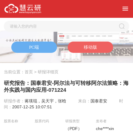
当前位置：
首页
> 研报详细页
研究报告：国泰君安-阿尔法与可转移阿尔法策略：海
外实践与国内应用-071224
研报作者：
蒋瑛琨，吴天宇，张晗
来自：
国泰君安
时
间：
2007-12-25 10:07:51
股票名称
股票代码
研报类型
发布者
（PDF）
che****xin