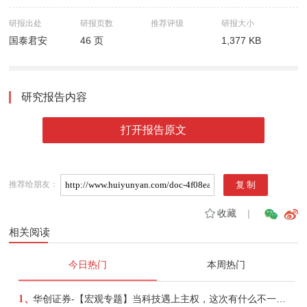
研报出处
研报页数
推荐评级
研报大小
国泰君安
46 页
1,377 KB
研究报告内容
打开报告原文
推荐给朋友：
收藏
|
相关阅读
今日热门
本周热门
1、
华创证券-【宏观专题】当科技遇上主权，这次有什么不一样？——海外科技思辨系列五-260808