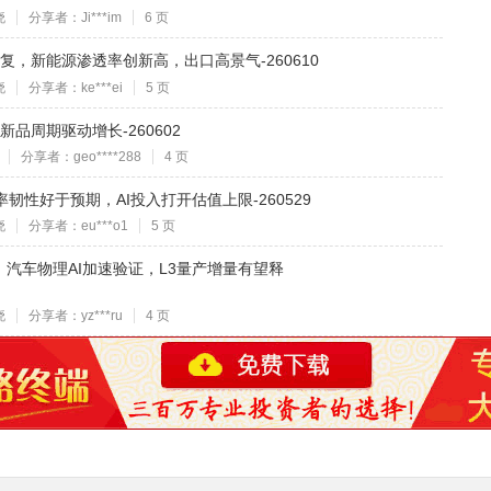
晓
分享者：Ji***im
6 页
复，新能源渗透率创新高，出口高景气-260610
晓
分享者：ke***ei
5 页
品周期驱动增长-260602
分享者：geo****288
4 页
毛利率韧性好于预期，AI投入打开估值上限-260529
晓
分享者：eu***o1
5 页
，汽车物理AI加速验证，L3量产增量有望释
晓
分享者：yz***ru
4 页