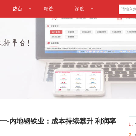
热点
精选
深度
一-内地钢铁业：成本持续攀升 利润率
1、
2、