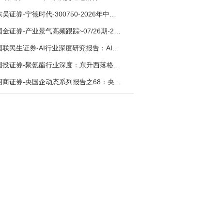
东吴证券-宁德时代-300750-2026年中报点评：出货高增业绩稳健，回购彰显龙头信心-260726
国金证券-产业景气高频跟踪~07/26期-260726
国联民生证券-AI行业深度研究报告：AI时代与Token经济，从技术符号到数字石油-260801
国投证券-聚氨酯行业深度：东升西落格局深化，供需紧平衡驱动盈利修复-260804
招商证券-央国企动态系列报告之68：央国企人工智能应用场景专题-260803