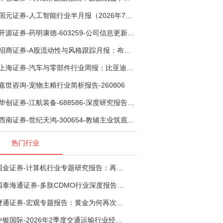
国元证券-人工智能行业半月报（2026年7月第2期）：Kimi K3发布，引领开源大模型发展-260805
开源证券-药明康德-603259-公司信息更新报告：TIDES业务超预期增长，小分子D&M加速向上-260805
招商证券-A股流动性与风格跟踪月报：布局成长超跌反弹，保留部分再平衡配置-260805
上海证券-汽车与零部件行业周报：比亚迪机器人“小迪”8月亮相，“人工智能+”赋能邮政无人机无人车加速落地-260805
嘉世咨询-宠物主粮行业简析报告-260806
华创证券-江航装备-688586-深度研究报告：我国机载生保与燃油系统核心供应商，发力“民机+军贸+特种制冷”新质新域——华创交运|航空强国系列（十二）-260804
西南证券-世纪天鸿-300654-教辅主业筑底蓄势，AI+教育打开第二曲线-260729
热门行业
国金证券-计算机行业专题研究报告：再谈超节点-260724
国泰海通证券-多肽CDMO行业深度报告：多肽市场扩容带动CDMO产能扩建-260727
财通证券-宏观专题报告：黄金为何再次与其他资产脱钩-260726
中银国际-2026年2季度交通运输行业经济运行前瞻分析：地缘冲突致航运和航空景气度分化，交通基础设施板块总体呈现稳健特征-260724