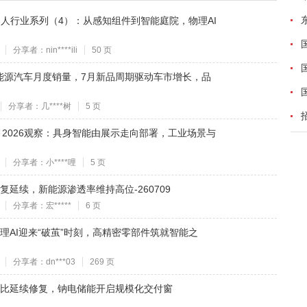
形机器人行业系列（4）：从感知组件到智能庭院，物理AI
分享者：nin****ili
50 页
能源汽车月度销量，7月新品周期驱动车市增长，品
分享者：几****树
5 页
C 2026观察：具身智能由展示走向部署，工业场景与
分享者：小****哩
5 页
延续，新能源渗透率维持高位-260709
分享者：宏*****
6 页
理AI迎来“破茧”时刻，高精密零部件筑就智能之
分享者：dn***03
269 页
环比延续修复，钠电储能开启规模化交付窗