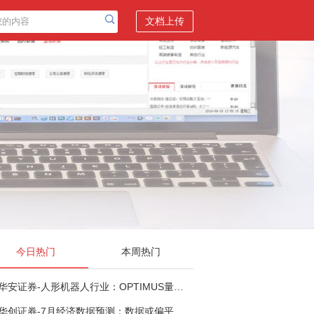
文档上传
今日热门
本周热门
华安证券-人形机器人行业：OPTIMUS量产在即，核心零部件充分受益-260803
华创证券-7月经济数据预测：数据或偏平，等待政策推进-260805