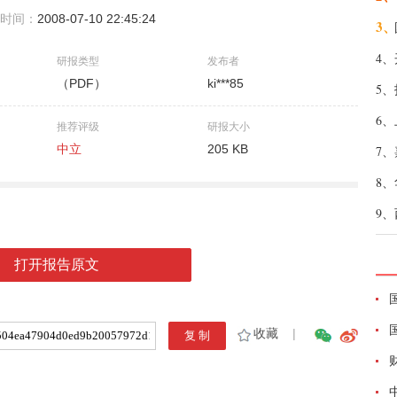
时间：
2008-07-10 22:45:24
3、
4、
研报类型
发布者
（PDF）
ki***85
5、
6、
推荐评级
研报大小
中立
205 KB
7、
8、
9、
打开报告原文
收藏
|