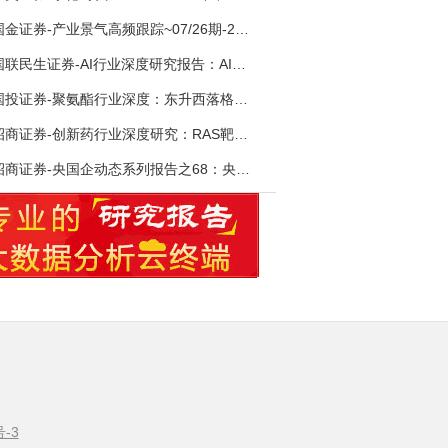
国金证券-产业景气高频跟踪~07/26期-260726
国联民生证券-AI行业深度研究报告：AI时代与Token经济，从技术符号到数字石油-260801
国投证券-聚氨酯行业深度：东升西落格局深化，供需紧平衡驱动盈利修复-260804
招商证券-创新药行业深度研究：RAS靶向治疗，四十年不可成药的终结，与终结之后的治疗格局演化-260805
招商证券-央国企动态系列报告之68：央国企人工智能应用场景专题-260803
号-3