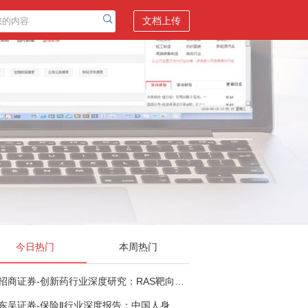
文档上传
今日热门
本周热门
招商证券-创新药行业深度研究：RAS靶向治疗，四十年不可成药的终结，与终结之后的治疗格局演化-260805
东吴证券-保险Ⅱ行业深度报告：中国人身险银保渠道系列报告二，他山之石，可以攻玉-260806