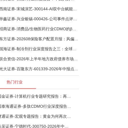
西南证券-宋城演艺-300144-AI双中台赋能标准化复制，轻重资产双轮打开文旅成长新空间-260731
华鑫证券-兴业银锡-000426-公司事件点评报告：受益锡银产品涨价，H1利润大幅预增-260807
招商证券-消费品/生物医药行业CDMO的β：从药明康德超预期，看好中国CDMO头部公司成长空间-260805
东方证券-202608保险客户配置月报：风偏波动，配置均衡-260807
国海证券-制冷剂行业深度报告之三：全球配额重塑制冷剂价值，AI材料开启氟化工新时代-260806
联合资信-2026年上半年地方政府债券市场观察及下半年展望：积极财政政策提质增效，地方债务迈向长效治理-260806
光大证券-百隆东方-601339-2026年中报点评：上半年业绩表现高增，国内外产能均有亮眼表现-260807
热门行业
国金证券-计算机行业专题研究报告：再谈超节点-260724
国泰海通证券-多肽CDMO行业深度报告：多肽市场扩容带动CDMO产能扩建-260727
财通证券-宏观专题报告：黄金为何再次与其他资产脱钩-260726
东吴证券-宁德时代-300750-2026年中报点评：出货高增业绩稳健，回购彰显龙头信心-260726