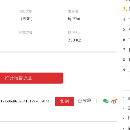
3、
研报类型
发布者
（PDF）
hp***ai
4、
5、
推荐评级
研报大小
6、
330 KB
7、
8、
9、
打开报告原文
收藏
|