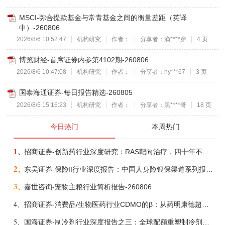
MSCI-弥合提款基金与常青基金之间的衡量差距（英译
中）-260806
2026/8/6 10:52:47
机构研究
作者：
分享者：滴****穿
4 页
博览财经-首席证券内参第4102期-260806
2026/8/6 10:47:08
机构研究
作者：
分享者：hy***67
3 页
国泰海通证券-每日报告精选-260805
2026/8/5 15:16:23
机构研究
作者：
分享者：黑****哥
18 页
今日热门
本周热门
1、
招商证券-创新药行业深度研究：RAS靶向治疗，四十年不可成药的终结，与终结之后的治疗格局演化-260805
2、
东吴证券-保险Ⅱ行业深度报告：中国人身险银保渠道系列报告二，他山之石，可以攻玉-260806
3、
嘉世咨询-宠物主粮行业简析报告-260806
4、
招商证券-消费品/生物医药行业CDMO的β：从药明康德超预期，看好中国CDMO头部公司成长空间-260805
5、
国海证券-制冷剂行业深度报告之三：全球配额重塑制冷剂价值，AI材料开启氟化工新时代-260806