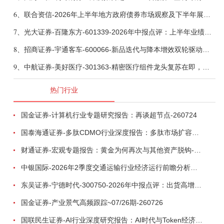
6、
联合资信-2026年上半年地方政府债券市场观察及下半年展望：积极财政政策提质增效，地方债务迈向长效治理-260806
7、
光大证券-百隆东方-601339-2026年中报点评：上半年业绩表现高增，国内外产能均有亮眼表现-260807
8、
招商证券-宇通客车-600066-新品迭代与降本增效双轮驱动，海外市场放量可期-260805
9、
中航证券-美好医疗-301363-精密医疗组件龙头复苏在即，脑机接口打开成长新空间-260803
热门行业
国金证券-计算机行业专题研究报告：再谈超节点-260724
国泰海通证券-多肽CDMO行业深度报告：多肽市场扩容带动CDMO产能扩建-260727
财通证券-宏观专题报告：黄金为何再次与其他资产脱钩-260726
中银国际-2026年2季度交通运输行业经济运行前瞻分析：地缘冲突致航运和航空景气度分化，交通基础设施板块总体呈现稳健特征-260724
东吴证券-宁德时代-300750-2026年中报点评：出货高增业绩稳健，回购彰显龙头信心-260726
国金证券-产业景气高频跟踪~07/26期-260726
国联民生证券-AI行业深度研究报告：AI时代与Token经济，从技术符号到数字石油-260801