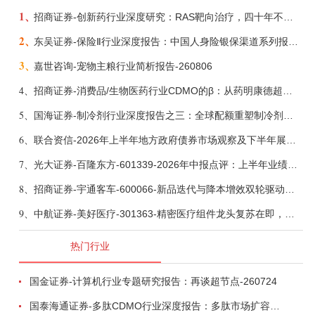
1、
招商证券-创新药行业深度研究：RAS靶向治疗，四十年不可成药的终结，与终结之后的治疗格局演化-260805
2、
东吴证券-保险Ⅱ行业深度报告：中国人身险银保渠道系列报告二，他山之石，可以攻玉-260806
3、
嘉世咨询-宠物主粮行业简析报告-260806
4、
招商证券-消费品/生物医药行业CDMO的β：从药明康德超预期，看好中国CDMO头部公司成长空间-260805
5、
国海证券-制冷剂行业深度报告之三：全球配额重塑制冷剂价值，AI材料开启氟化工新时代-260806
6、
联合资信-2026年上半年地方政府债券市场观察及下半年展望：积极财政政策提质增效，地方债务迈向长效治理-260806
7、
光大证券-百隆东方-601339-2026年中报点评：上半年业绩表现高增，国内外产能均有亮眼表现-260807
8、
招商证券-宇通客车-600066-新品迭代与降本增效双轮驱动，海外市场放量可期-260805
9、
中航证券-美好医疗-301363-精密医疗组件龙头复苏在即，脑机接口打开成长新空间-260803
热门行业
国金证券-计算机行业专题研究报告：再谈超节点-260724
国泰海通证券-多肽CDMO行业深度报告：多肽市场扩容带动CDMO产能扩建-260727