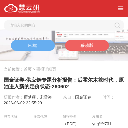
当前位置：
首页
> 研报详细页
国金证券-供应链专题分析报告：后霍尔木兹时代，原
油进入新的定价状态-260602
研报作者：
厉梦颖，宋雪涛
来自：
国金证券
时间：
2026-06-02 22:55:29
股票名称
股票代码
研报类型
发布者
（PDF）
yug****731