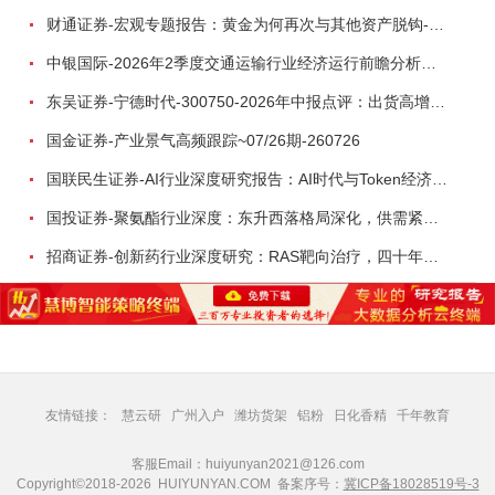
财通证券-宏观专题报告：黄金为何再次与其他资产脱钩-260726
中银国际-2026年2季度交通运输行业经济运行前瞻分析：地缘冲突致航运和航空景气度分化，交通基础设施板块总体呈现稳健特征-260724
东吴证券-宁德时代-300750-2026年中报点评：出货高增业绩稳健，回购彰显龙头信心-260726
国金证券-产业景气高频跟踪~07/26期-260726
国联民生证券-AI行业深度研究报告：AI时代与Token经济，从技术符号到数字石油-260801
国投证券-聚氨酯行业深度：东升西落格局深化，供需紧平衡驱动盈利修复-260804
招商证券-创新药行业深度研究：RAS靶向治疗，四十年不可成药的终结，与终结之后的治疗格局演化-260805
友情链接：
慧云研
广州入户
潍坊货架
铝粉
日化香精
千年教育
客服Email：huiyunyan2021@126.com
Copyright©2018-2026 HUIYUNYAN.COM 备案序号：
冀ICP备18028519号-3