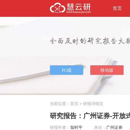
首页
当前位置：
首页
> 研报详细页
研究报告：广州证券-开放式基
研报作者：
翁时平
来自：
广州证券