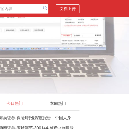
文档上传
今日热门
本周热门
东吴证券-保险Ⅱ行业深度报告：中国人身险银保渠道系列报告二，他山之石，可以攻玉-260806
西南证券-宋城演艺-300144-AI双中台赋能标准化复制，轻重资产双轮打开文旅成长新空间-260731