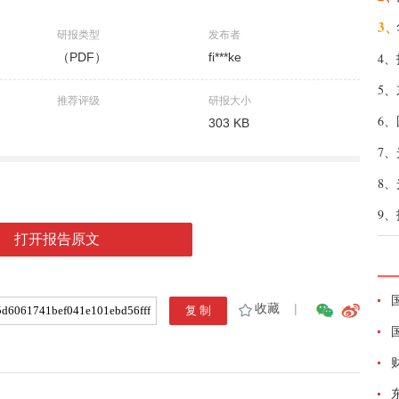
3、
研报类型
发布者
（PDF）
fi***ke
4、
5、
推荐评级
研报大小
6、
303 KB
7、
8、
9、
打开报告原文
收藏
|