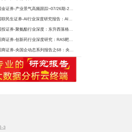
国金证券-产业景气高频跟踪~07/26期-260726
国联民生证券-AI行业深度研究报告：AI时代与Token经济，从技术符号到数字石油-260801
国投证券-聚氨酯行业深度：东升西落格局深化，供需紧平衡驱动盈利修复-260804
招商证券-创新药行业深度研究：RAS靶向治疗，四十年不可成药的终结，与终结之后的治疗格局演化-260805
招商证券-央国企动态系列报告之68：央国企人工智能应用场景专题-260803
号-3