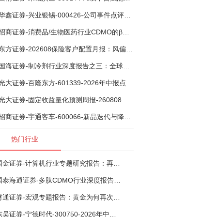
华鑫证券-兴业银锡-000426-公司事件点评报告：受益锡银产品涨价，H1利润大幅预增-260807
招商证券-消费品/生物医药行业CDMO的β：从药明康德超预期，看好中国CDMO头部公司成长空间-260805
东方证券-202608保险客户配置月报：风偏波动，配置均衡-260807
国海证券-制冷剂行业深度报告之三：全球配额重塑制冷剂价值，AI材料开启氟化工新时代-260806
光大证券-百隆东方-601339-2026年中报点评：上半年业绩表现高增，国内外产能均有亮眼表现-260807
光大证券-固定收益量化预测周报-260808
招商证券-宇通客车-600066-新品迭代与降本增效双轮驱动，海外市场放量可期-260805
热门行业
国金证券-计算机行业专题研究报告：再谈超节点-260724
国泰海通证券-多肽CDMO行业深度报告：多肽市场扩容带动CDMO产能扩建-260727
财通证券-宏观专题报告：黄金为何再次与其他资产脱钩-260726
东吴证券-宁德时代-300750-2026年中报点评：出货高增业绩稳健，回购彰显龙头信心-260726