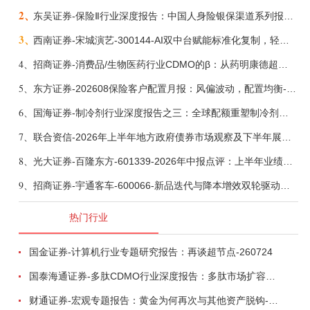
2、
东吴证券-保险Ⅱ行业深度报告：中国人身险银保渠道系列报告二，他山之石，可以攻玉-260806
3、
西南证券-宋城演艺-300144-AI双中台赋能标准化复制，轻重资产双轮打开文旅成长新空间-260731
4、
招商证券-消费品/生物医药行业CDMO的β：从药明康德超预期，看好中国CDMO头部公司成长空间-260805
5、
东方证券-202608保险客户配置月报：风偏波动，配置均衡-260807
6、
国海证券-制冷剂行业深度报告之三：全球配额重塑制冷剂价值，AI材料开启氟化工新时代-260806
7、
联合资信-2026年上半年地方政府债券市场观察及下半年展望：积极财政政策提质增效，地方债务迈向长效治理-260806
8、
光大证券-百隆东方-601339-2026年中报点评：上半年业绩表现高增，国内外产能均有亮眼表现-260807
9、
招商证券-宇通客车-600066-新品迭代与降本增效双轮驱动，海外市场放量可期-260805
热门行业
国金证券-计算机行业专题研究报告：再谈超节点-260724
国泰海通证券-多肽CDMO行业深度报告：多肽市场扩容带动CDMO产能扩建-260727
财通证券-宏观专题报告：黄金为何再次与其他资产脱钩-260726