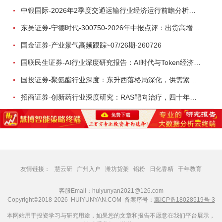
中银国际-2026年2季度交通运输行业经济运行前瞻分析：地缘冲突致航运和航空景气度分化，交通基础设施板块总体呈现稳健特征-260724
东吴证券-宁德时代-300750-2026年中报点评：出货高增业绩稳健，回购彰显龙头信心-260726
国金证券-产业景气高频跟踪~07/26期-260726
国联民生证券-AI行业深度研究报告：AI时代与Token经济，从技术符号到数字石油-260801
国投证券-聚氨酯行业深度：东升西落格局深化，供需紧平衡驱动盈利修复-260804
招商证券-创新药行业深度研究：RAS靶向治疗，四十年不可成药的终结，与终结之后的治疗格局演化-260805
友情链接：
慧云研
广州入户
潍坊货架
铝粉
日化香精
千年教育
客服Email：huiyunyan2021@126.com
Copyright©2018-2026 HUIYUNYAN.COM 备案序号：
冀ICP备18028519号-3
本网站用于投资学习与研究用途，如果您的文章和报告不愿意在我们平台展示，