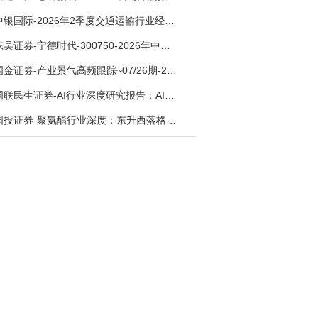
中银国际-2026年2季度交通运输行业经济运行前瞻分析：地缘冲突致航运和航空景气度分化，交通基础设施板块总体呈现稳健特征-260724
东吴证券-宁德时代-300750-2026年中报点评：出货高增业绩稳健，回购彰显龙头信心-260726
国金证券-产业景气高频跟踪~07/26期-260726
国联民生证券-AI行业深度研究报告：AI时代与Token经济，从技术符号到数字石油-260801
国投证券-聚氨酯行业深度：东升西落格局深化，供需紧平衡驱动盈利修复-260804