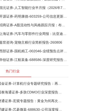
国元证券-人工智能行业半月报（2026年7月第2期）：Kimi K3发布，引领开源大模型发展-260805
开源证券-药明康德-603259-公司信息更新报告：TIDES业务超预期增长，小分子D&M加速向上-260805
招商证券-A股流动性与风格跟踪月报：布局成长超跌反弹，保留部分再平衡配置-260805
上海证券-汽车与零部件行业周报：比亚迪机器人“小迪”8月亮相，“人工智能+”赋能邮政无人机无人车加速落地-260805
嘉世咨询-宠物主粮行业简析报告-260806
西部证券-国机精工-002046-业绩预告点评：Q2业绩承压，看好金刚石散热与特种轴承业务-260804
华创证券-江航装备-688586-深度研究报告：我国机载生保与燃油系统核心供应商，发力“民机+军贸+特种制冷”新质新域——华创交运|航空强国系列（十二）-260804
热门行业
国金证券-计算机行业专题研究报告：再谈超节点-260724
国泰海通证券-多肽CDMO行业深度报告：多肽市场扩容带动CDMO产能扩建-260727
财通证券-宏观专题报告：黄金为何再次与其他资产脱钩-260726
爱建证券-芯碁微装-688630-公司深度报告（二）：mSAP带动LDI量价齐升，大尺寸封装打开成长空间-260722