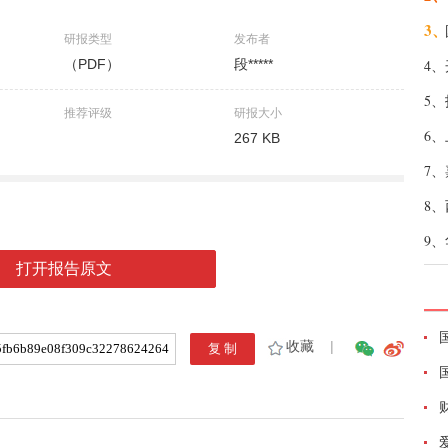
3、
研报类型
发布者
（PDF）
段*****
4、
5、
推荐评级
研报大小
6、
267 KB
7、
8、
9、
打开报告原文
收藏
|