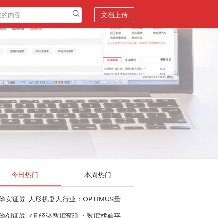
文档上传
今日热门
本周热门
华安证券-人形机器人行业：OPTIMUS量产在即，核心零部件充分受益-260803
华创证券-7月经济数据预测：数据或偏平，等待政策推进-260805