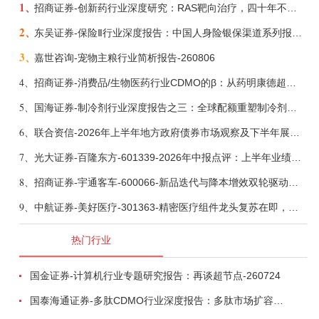
1、
招商证券-创新药行业深度研究：RAS靶向治疗，四十年不可成药的终结，与终结之后的治疗格局演化-260805
2、
东吴证券-保险Ⅱ行业深度报告：中国人身险银保渠道系列报告二，他山之石，可以攻玉-260806
3、
嘉世咨询-宠物主粮行业简析报告-260806
4、
招商证券-消费品/生物医药行业CDMO的β：从药明康德超预期，看好中国CDMO头部公司成长空间-260805
5、
国海证券-制冷剂行业深度报告之三：全球配额重塑制冷剂价值，AI材料开启氟化工新时代-260806
6、
联合资信-2026年上半年地方政府债券市场观察及下半年展望：积极财政政策提质增效，地方债务迈向长效治理-260806
7、
光大证券-百隆东方-601339-2026年中报点评：上半年业绩表现高增，国内外产能均有亮眼表现-260807
8、
招商证券-宇通客车-600066-新品迭代与降本增效双轮驱动，海外市场放量可期-260805
9、
中航证券-美好医疗-301363-精密医疗组件龙头复苏在即，脑机接口打开成长新空间-260803
热门行业
国金证券-计算机行业专题研究报告：再谈超节点-260724
国泰海通证券-多肽CDMO行业深度报告：多肽市场扩容带动CDMO产能扩建-260727