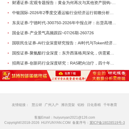
财通证券-宏观专题报告：黄金为何再次与其他资产脱钩-260726
中银国际-2026年2季度交通运输行业经济运行前瞻分析：地缘冲突致航运和航空景气度分化，交通基础设施板块总体呈现稳健特征-260724
东吴证券-宁德时代-300750-2026年中报点评：出货高增业绩稳健，回购彰显龙头信心-260726
国金证券-产业景气高频跟踪~07/26期-260726
国联民生证券-AI行业深度研究报告：AI时代与Token经济，从技术符号到数字石油-260801
国投证券-聚氨酯行业深度：东升西落格局深化，供需紧平衡驱动盈利修复-260804
招商证券-创新药行业深度研究：RAS靶向治疗，四十年不可成药的终结，与终结之后的治疗格局演化-260805
友情链接：
慧云研
广州入户
潍坊货架
铝粉
日化香精
千年教育
客服Email：huiyunyan2021@126.com
Copyright©2018-2026 HUIYUNYAN.COM 备案序号：
冀ICP备18028519号-3