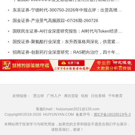
东吴证券-宁德时代-300750-2026年中报点评：出货高增业绩稳健，回购彰显龙头信心-260726
国金证券-产业景气高频跟踪~07/26期-260726
国联民生证券-AI行业深度研究报告：AI时代与Token经济，从技术符号到数字石油-260801
国投证券-聚氨酯行业深度：东升西落格局深化，供需紧平衡驱动盈利修复-260804
招商证券-创新药行业深度研究：RAS靶向治疗，四十年不可成药的终结，与终结之后的治疗格局演化-260805
友情链接：
慧云研
广州入户
潍坊货架
铝粉
日化香精
千年教育
客服Email：huiyunyan2021@126.com
Copyright©2018-2026 HUIYUNYAN.COM 备案序号：
冀ICP备18028519号-3
本网站用于投资学习与研究用途，如果您的文章和报告不愿意在我们平台展示，
请联系我们，谢谢！