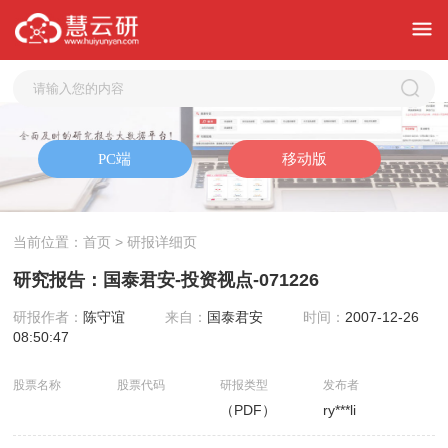
当前位置：
首页
> 研报详细页
研究报告：国泰君安-投资视点-071226
研报作者：
陈守谊
来自：
国泰君安
时间：
2007-12-26
08:50:47
股票名称
股票代码
研报类型
发布者
（PDF）
ry***li