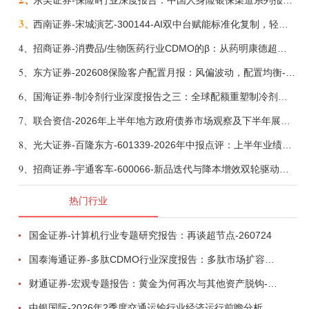
东吴证券-保险Ⅱ行业深度报告：中国人身险银保渠道系列报告二，他山之石，可以攻玉-260806
3、
西南证券-宋城演艺-300144-AI双中台赋能标准化复制，轻重资产双轮打开文旅成长新空间-260731
4、
招商证券-消费品/生物医药行业CDMO的β：从药明康德超预期，看好中国CDMO头部公司成长空间-260805
5、
东方证券-202608保险客户配置月报：风偏波动，配置均衡-260807
6、
国海证券-制冷剂行业深度报告之三：全球配额重塑制冷剂价值，AI材料开启氟化工新时代-260806
7、
联合资信-2026年上半年地方政府债券市场观察及下半年展望：积极财政政策提质增效，地方债务迈向长效治理-260806
8、
光大证券-百隆东方-601339-2026年中报点评：上半年业绩表现高增，国内外产能均有亮眼表现-260807
9、
招商证券-宇通客车-600066-新品迭代与降本增效双轮驱动，海外市场放量可期-260805
热门行业
国金证券-计算机行业专题研究报告：再谈超节点-260724
国泰海通证券-多肽CDMO行业深度报告：多肽市场扩容带动CDMO产能扩建-260727
财通证券-宏观专题报告：黄金为何再次与其他资产脱钩-260726
中银国际-2026年2季度交通运输行业经济运行前瞻分析：地缘冲突致航运和航空景气度分化，交通基础设施板块总体呈现稳健特征-260724