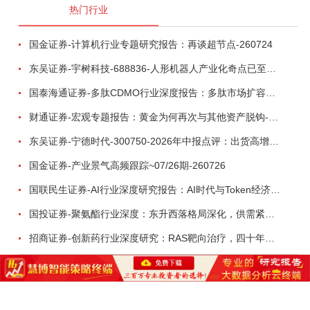
热门行业
国金证券-计算机行业专题研究报告：再谈超节点-260724
东吴证券-宇树科技-688836-人形机器人产业化奇点已至，商业化龙头向AGI迈进-260809
国泰海通证券-多肽CDMO行业深度报告：多肽市场扩容带动CDMO产能扩建-260727
财通证券-宏观专题报告：黄金为何再次与其他资产脱钩-260726
东吴证券-宁德时代-300750-2026年中报点评：出货高增业绩稳健，回购彰显龙头信心-260726
国金证券-产业景气高频跟踪~07/26期-260726
国联民生证券-AI行业深度研究报告：AI时代与Token经济，从技术符号到数字石油-260801
国投证券-聚氨酯行业深度：东升西落格局深化，供需紧平衡驱动盈利修复-260804
招商证券-创新药行业深度研究：RAS靶向治疗，四十年不可成药的终结，与终结之后的治疗格局演化-260805