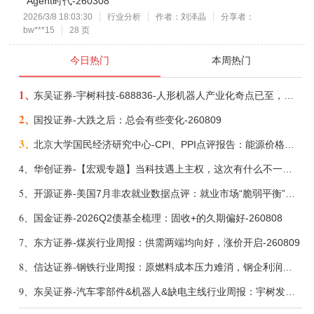
Agent时代-260308
2026/3/8 18:03:30
行业分析
作者：刘泽晶
分享者：
bw***15
28 页
今日热门
本周热门
1、
东吴证券-宇树科技-688836-人形机器人产业化奇点已至，商业化龙头向AGI迈进-260809
2、
国投证券-大跌之后：总会有些变化-260809
3、
北京大学国民经济研究中心-CPI、PPI点评报告：能源价格继续下降，通胀率小幅走低-260809
4、
华创证券-【宏观专题】当科技遇上主权，这次有什么不一样？——海外科技思辨系列五-260808
5、
开源证券-美国7月非农就业数据点评：就业市场“脆弱平衡”，美联储加息动力并不高-260808
6、
国金证券-2026Q2债基全梳理：固收+的久期偏好-260808
7、
东方证券-煤炭行业周报：供需两端均向好，涨价开启-260809
8、
信达证券-钢铁行业周报：原燃料成本压力难消，钢企利润或短期承压-260809
9、
东吴证券-汽车零部件&机器人&缺电主线行业周报：宇树发行价确认，卡特彼勒重启中速机项目-260809