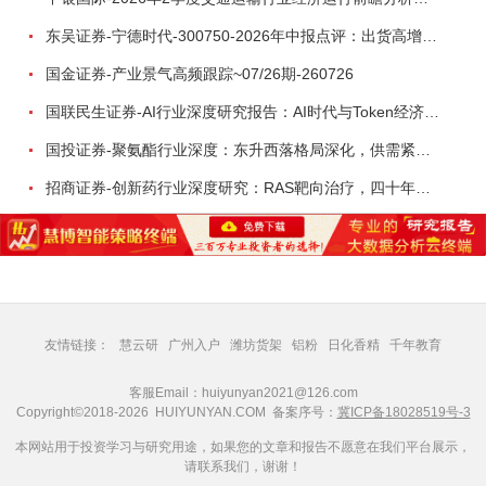
东吴证券-宁德时代-300750-2026年中报点评：出货高增业绩稳健，回购彰显龙头信心-260726
国金证券-产业景气高频跟踪~07/26期-260726
国联民生证券-AI行业深度研究报告：AI时代与Token经济，从技术符号到数字石油-260801
国投证券-聚氨酯行业深度：东升西落格局深化，供需紧平衡驱动盈利修复-260804
招商证券-创新药行业深度研究：RAS靶向治疗，四十年不可成药的终结，与终结之后的治疗格局演化-260805
友情链接：
慧云研
广州入户
潍坊货架
铝粉
日化香精
千年教育
客服Email：huiyunyan2021@126.com
Copyright©2018-2026 HUIYUNYAN.COM 备案序号：
冀ICP备18028519号-3
本网站用于投资学习与研究用途，如果您的文章和报告不愿意在我们平台展示，
请联系我们，谢谢！