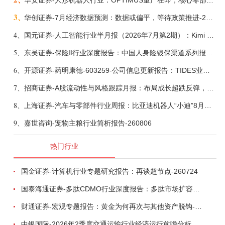
华安证券-人形机器人行业：OPTIMUS量产在即，核心零部件充分受益-260803
3、
华创证券-7月经济数据预测：数据或偏平，等待政策推进-260805
4、
国元证券-人工智能行业半月报（2026年7月第2期）：Kimi K3发布，引领开源大模型发展-260805
5、
东吴证券-保险Ⅱ行业深度报告：中国人身险银保渠道系列报告二，他山之石，可以攻玉-260806
6、
开源证券-药明康德-603259-公司信息更新报告：TIDES业务超预期增长，小分子D&M加速向上-260805
7、
招商证券-A股流动性与风格跟踪月报：布局成长超跌反弹，保留部分再平衡配置-260805
8、
上海证券-汽车与零部件行业周报：比亚迪机器人“小迪”8月亮相，“人工智能+”赋能邮政无人机无人车加速落地-260805
9、
嘉世咨询-宠物主粮行业简析报告-260806
热门行业
国金证券-计算机行业专题研究报告：再谈超节点-260724
国泰海通证券-多肽CDMO行业深度报告：多肽市场扩容带动CDMO产能扩建-260727
财通证券-宏观专题报告：黄金为何再次与其他资产脱钩-260726
中银国际-2026年2季度交通运输行业经济运行前瞻分析：地缘冲突致航运和航空景气度分化，交通基础设施板块总体呈现稳健特征-260724