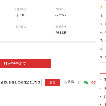
3、
研报类型
发布者
（PDF）
go***77
4、
5、
推荐评级
研报大小
6、
264 KB
7、
8、
9、
打开报告原文
收藏
|