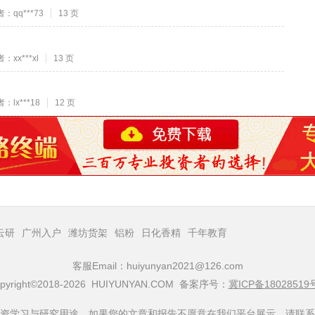
：qq***73
13 页
：xx***xl
13 页
：lx***18
12 页
云研
广州入户
潍坊货架
铝粉
日化香精
千年教育
客服Email：huiyunyan2021@126.com
pyright©2018-2026 HUIYUNYAN.COM 备案序号：
冀ICP备18028519
资学习与研究用途，如果您的文章和报告不愿意在我们平台展示，请联系