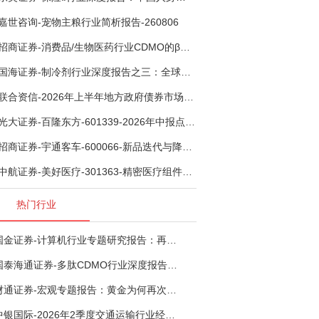
嘉世咨询-宠物主粮行业简析报告-260806
招商证券-消费品/生物医药行业CDMO的β：从药明康德超预期，看好中国CDMO头部公司成长空间-260805
国海证券-制冷剂行业深度报告之三：全球配额重塑制冷剂价值，AI材料开启氟化工新时代-260806
联合资信-2026年上半年地方政府债券市场观察及下半年展望：积极财政政策提质增效，地方债务迈向长效治理-260806
光大证券-百隆东方-601339-2026年中报点评：上半年业绩表现高增，国内外产能均有亮眼表现-260807
招商证券-宇通客车-600066-新品迭代与降本增效双轮驱动，海外市场放量可期-260805
中航证券-美好医疗-301363-精密医疗组件龙头复苏在即，脑机接口打开成长新空间-260803
热门行业
国金证券-计算机行业专题研究报告：再谈超节点-260724
国泰海通证券-多肽CDMO行业深度报告：多肽市场扩容带动CDMO产能扩建-260727
财通证券-宏观专题报告：黄金为何再次与其他资产脱钩-260726
中银国际-2026年2季度交通运输行业经济运行前瞻分析：地缘冲突致航运和航空景气度分化，交通基础设施板块总体呈现稳健特征-260724