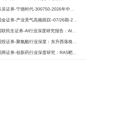
东吴证券-宁德时代-300750-2026年中报点评：出货高增业绩稳健，回购彰显龙头信心-260726
国金证券-产业景气高频跟踪~07/26期-260726
国联民生证券-AI行业深度研究报告：AI时代与Token经济，从技术符号到数字石油-260801
国投证券-聚氨酯行业深度：东升西落格局深化，供需紧平衡驱动盈利修复-260804
招商证券-创新药行业深度研究：RAS靶向治疗，四十年不可成药的终结，与终结之后的治疗格局演化-260805