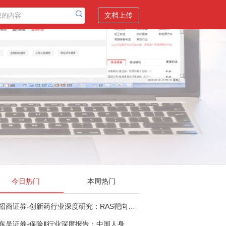
文档上传
今日热门
本周热门
招商证券-创新药行业深度研究：RAS靶向治疗，四十年不可成药的终结，与终结之后的治疗格局演化-260805
东吴证券-保险Ⅱ行业深度报告：中国人身险银保渠道系列报告二，他山之石，可以攻玉-260806