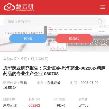
当前位置：
首页
> 研报详细页
恩华药业研究报告：东北证券-恩华药业-002262-精麻
药品的专业生产企业-080708
研报作者：
宋晗
来自：
东北证券
时间：
2008-07-09
16:55:34
股票名称
股票代码
研报类型
发布者
恩华药业
002262
（PDF）
cj***ue