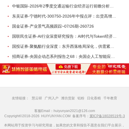
中银国际-2026年2季度交通运输行业经济运行前瞻分析：地缘冲突致航运和航空景气度分化，交通基础设施板块总体呈现稳健特征-260724
东吴证券-宁德时代-300750-2026年中报点评：出货高增业绩稳健，回购彰显龙头信心-260726
国金证券-产业景气高频跟踪~07/26期-260726
国联民生证券-AI行业深度研究报告：AI时代与Token经济，从技术符号到数字石油-260801
国投证券-聚氨酯行业深度：东升西落格局深化，供需紧平衡驱动盈利修复-260804
招商证券-央国企动态系列报告之68：央国企人工智能应用场景专题-260803
友情链接：
慧云研
广州入户
潍坊货架
铝粉
日化香精
千年教育
客服Email：huiyunyan2021@126.com
Copyright©2018-2026 HUIYUNYAN.COM 备案序号：
冀ICP备18028519号-3
本网站用于投资学习与研究用途，如果您的文章和报告不愿意在我们平台展示，