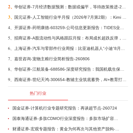
2、
华创证券-7月经济数据预测：数据或偏平，等待政策推进-260805
3、
国元证券-人工智能行业半月报（2026年7月第2期）：Kimi K3发布，引领开源大模型发展-260805
4、
开源证券-药明康德-603259-公司信息更新报告：TIDES业务超预期增长，小分子D&M加速向上-260805
5、
招商证券-A股流动性与风格跟踪月报：布局成长超跌反弹，保留部分再平衡配置-260805
6、
上海证券-汽车与零部件行业周报：比亚迪机器人“小迪”8月亮相，“人工智能+”赋能邮政无人机无人车加速落地-260805
7、
嘉世咨询-宠物主粮行业简析报告-260806
8、
华创证券-江航装备-688586-深度研究报告：我国机载生保与燃油系统核心供应商，发力“民机+军贸+特种制冷”新质新域——华创交运|航空强国系列（十二）-260804
9、
西南证券-世纪天鸿-300654-教辅主业筑底蓄势，AI+教育打开第二曲线-260729
热门行业
国金证券-计算机行业专题研究报告：再谈超节点-260724
国泰海通证券-多肽CDMO行业深度报告：多肽市场扩容带动CDMO产能扩建-260727
财通证券-宏观专题报告：黄金为何再次与其他资产脱钩-260726