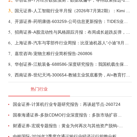
华创证券-7月经济数据预测：数据或偏平，等待政策推进-260805
3、
国元证券-人工智能行业半月报（2026年7月第2期）：Kimi K3发布，引领开源大模型发展-260805
4、
开源证券-药明康德-603259-公司信息更新报告：TIDES业务超预期增长，小分子D&M加速向上-260805
5、
招商证券-A股流动性与风格跟踪月报：布局成长超跌反弹，保留部分再平衡配置-260805
6、
上海证券-汽车与零部件行业周报：比亚迪机器人“小迪”8月亮相，“人工智能+”赋能邮政无人机无人车加速落地-260805
7、
嘉世咨询-宠物主粮行业简析报告-260806
8、
华创证券-江航装备-688586-深度研究报告：我国机载生保与燃油系统核心供应商，发力“民机+军贸+特种制冷”新质新域——华创交运|航空强国系列（十二）-260804
9、
西南证券-世纪天鸿-300654-教辅主业筑底蓄势，AI+教育打开第二曲线-260729
热门行业
国金证券-计算机行业专题研究报告：再谈超节点-260724
国泰海通证券-多肽CDMO行业深度报告：多肽市场扩容带动CDMO产能扩建-260727
财通证券-宏观专题报告：黄金为何再次与其他资产脱钩-260726
中银国际-2026年2季度交通运输行业经济运行前瞻分析：地缘冲突致航运和航空景气度分化，交通基础设施板块总体呈现稳健特征-260724