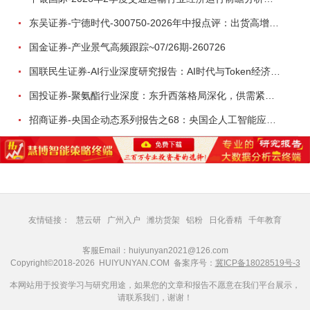
东吴证券-宁德时代-300750-2026年中报点评：出货高增业绩稳健，回购彰显龙头信心-260726
国金证券-产业景气高频跟踪~07/26期-260726
国联民生证券-AI行业深度研究报告：AI时代与Token经济，从技术符号到数字石油-260801
国投证券-聚氨酯行业深度：东升西落格局深化，供需紧平衡驱动盈利修复-260804
招商证券-央国企动态系列报告之68：央国企人工智能应用场景专题-260803
友情链接：
慧云研
广州入户
潍坊货架
铝粉
日化香精
千年教育
客服Email：huiyunyan2021@126.com
Copyright©2018-2026 HUIYUNYAN.COM 备案序号：
冀ICP备18028519号-3
本网站用于投资学习与研究用途，如果您的文章和报告不愿意在我们平台展示，
请联系我们，谢谢！