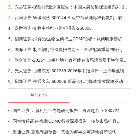
2、
东吴证券-保险Ⅱ行业深度报告：中国人身险银保渠道系列报告二，他山之石，可以攻玉-260806
3、
西南证券-宋城演艺-300144-AI双中台赋能标准化复制，轻重资产双轮打开文旅成长新空间-260731
4、
嘉世咨询-宠物主粮行业简析报告-260806
5、
招商证券-消费品/生物医药行业CDMO的β：从药明康德超预期，看好中国CDMO头部公司成长空间-260805
6、
国海证券-制冷剂行业深度报告之三：全球配额重塑制冷剂价值，AI材料开启氟化工新时代-260806
7、
联合资信-2026年上半年地方政府债券市场观察及下半年展望：积极财政政策提质增效，地方债务迈向长效治理-260806
8、
光大证券-百隆东方-601339-2026年中报点评：上半年业绩表现高增，国内外产能均有亮眼表现-260807
9、
招商证券-宇通客车-600066-新品迭代与降本增效双轮驱动，海外市场放量可期-260805
热门行业
国金证券-计算机行业专题研究报告：再谈超节点-260724
国泰海通证券-多肽CDMO行业深度报告：多肽市场扩容带动CDMO产能扩建-260727
财通证券-宏观专题报告：黄金为何再次与其他资产脱钩-260726