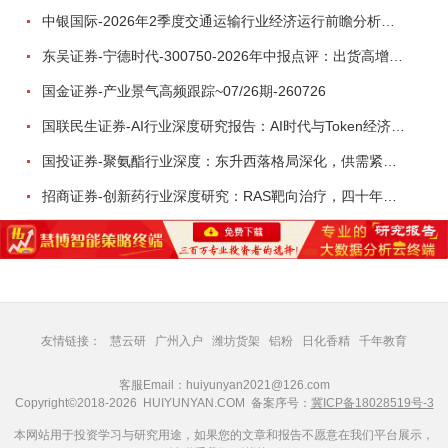
中银国际-2026年2季度交通运输行业经济运行前瞻分析：地缘冲突致航运和航空景气度分化，交通基础设施板块总体呈现稳健特征-260724
东吴证券-宁德时代-300750-2026年中报点评：出货高增业绩稳健，回购彰显龙头信心-260726
国金证券-产业景气高频跟踪~07/26期-260726
国联民生证券-AI行业深度研究报告：AI时代与Token经济，从技术符号到数字石油-260801
国投证券-聚氨酯行业深度：东升西落格局深化，供需紧平衡驱动盈利修复-260804
招商证券-创新药行业深度研究：RAS靶向治疗，四十年不可成药的终结，与终结之后的治疗格局演化-260805
友情链接：
慧云研
广州入户
潍坊货架
铝粉
日化香精
千年教育
客服Email：huiyunyan2021@126.com
Copyright©2018-2026 HUIYUNYAN.COM 备案序号：
冀ICP备18028519号-3
本网站用于投资学习与研究用途，如果您的文章和报告不愿意在我们平台展示，