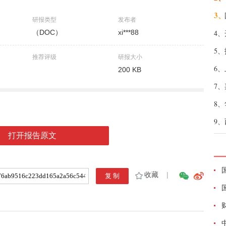
3、
研报类型
发布者
（DOC）
xi***88
4、
5、
推荐评级
研报大小
6、
200 KB
7、
8、
9、
打开报告原文
收藏
|