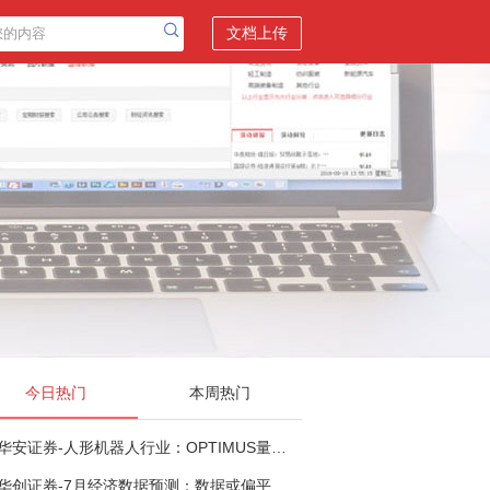
文档上传
今日热门
本周热门
华安证券-人形机器人行业：OPTIMUS量产在即，核心零部件充分受益-260803
华创证券-7月经济数据预测：数据或偏平，等待政策推进-260805