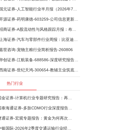
国元证券-人工智能行业半月报（2026年7月第2期）：Kimi K3发布，引领开源大模型发展-260805
开源证券-药明康德-603259-公司信息更新报告：TIDES业务超预期增长，小分子D&M加速向上-260805
招商证券-A股流动性与风格跟踪月报：布局成长超跌反弹，保留部分再平衡配置-260805
上海证券-汽车与零部件行业周报：比亚迪机器人“小迪”8月亮相，“人工智能+”赋能邮政无人机无人车加速落地-260805
嘉世咨询-宠物主粮行业简析报告-260806
华创证券-江航装备-688586-深度研究报告：我国机载生保与燃油系统核心供应商，发力“民机+军贸+特种制冷”新质新域——华创交运|航空强国系列（十二）-260804
西南证券-世纪天鸿-300654-教辅主业筑底蓄势，AI+教育打开第二曲线-260729
热门行业
国金证券-计算机行业专题研究报告：再谈超节点-260724
国泰海通证券-多肽CDMO行业深度报告：多肽市场扩容带动CDMO产能扩建-260727
财通证券-宏观专题报告：黄金为何再次与其他资产脱钩-260726
中银国际-2026年2季度交通运输行业经济运行前瞻分析：地缘冲突致航运和航空景气度分化，交通基础设施板块总体呈现稳健特征-260724