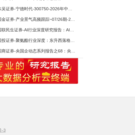
东吴证券-宁德时代-300750-2026年中报点评：出货高增业绩稳健，回购彰显龙头信心-260726
国金证券-产业景气高频跟踪~07/26期-260726
国联民生证券-AI行业深度研究报告：AI时代与Token经济，从技术符号到数字石油-260801
国投证券-聚氨酯行业深度：东升西落格局深化，供需紧平衡驱动盈利修复-260804
招商证券-央国企动态系列报告之68：央国企人工智能应用场景专题-260803
号-3