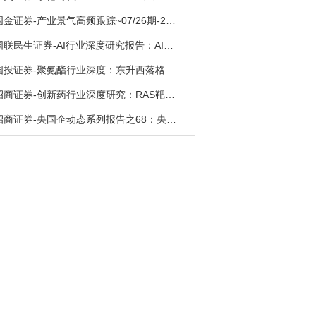
国金证券-产业景气高频跟踪~07/26期-260726
国联民生证券-AI行业深度研究报告：AI时代与Token经济，从技术符号到数字石油-260801
国投证券-聚氨酯行业深度：东升西落格局深化，供需紧平衡驱动盈利修复-260804
招商证券-创新药行业深度研究：RAS靶向治疗，四十年不可成药的终结，与终结之后的治疗格局演化-260805
招商证券-央国企动态系列报告之68：央国企人工智能应用场景专题-260803