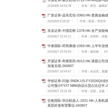
华源证券-重庆机电-2722.HK-AI电源
2026/8/8 16:04:38
作者：查浩，戴映炘
广发证券-远东宏信-3360.HK-普惠金融成
2026/8/8 9:18:20
作者：陈福，李怡华
东吴证券-中国宏桥-1378.HK-全产业
2026/8/7 22:41:11
作者：刘奕町，徐毅
中泰国际-药明康德-2359.HK-上半年
2026/8/7 20:56:05
作者：施佳丽
分
开源证券-和黄医药-0013.HK-港股
加速兑现-260807
2026/8/7 19:44:47
作者：余汝意，聂媛
华创证券-闪迪-SNDK.US-FY202
公司预计FY27 NBM协议出货占比过半-26
2026/8/7 19:31:48
作者：岳阳，吴鑫
交银国际-华沿机器人-1021.HK-人
底层价值有望重估-260807