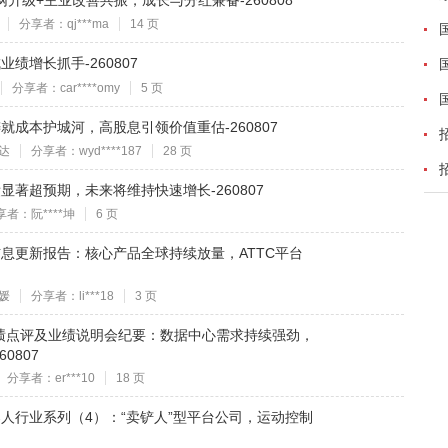
+电网升级+主业改善共振，成长与分红兼备-260808
分享者：qj***ma
14 页
业绩增长抓手-260807
分享者：car****omy
5 页
链铸就成本护城河，高股息引领价值重估-260807
达
分享者：wyd****187
28 页
业绩显著超预期，未来将维持快速增长-260807
享者：阮****坤
6 页
公司信息更新报告：核心产品全球持续放量，ATTC平台
媛
分享者：li***18
3 页
6Q4业绩点评及业绩说明会纪要：数据中心需求持续强劲，
0807
分享者：er***10
18 页
形机器人行业系列（4）：“卖铲人”型平台公司，运动控制