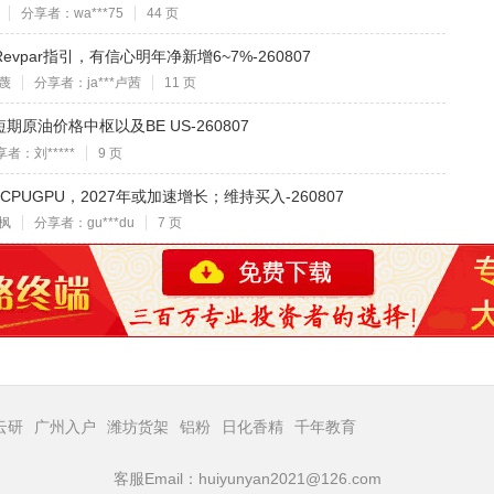
分享者：wa***75
44 页
evpar指引，有信心明年净新增6~7%-260807
蔑
分享者：ja***卢茜
11 页
油价格中枢以及BE US-260807
者：刘*****
9 页
CPUGPU，2027年或加速增长；维持买入-260807
枫
分享者：gu***du
7 页
云研
广州入户
潍坊货架
铝粉
日化香精
千年教育
客服Email：huiyunyan2021@126.com