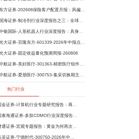
东方证券-202608保险客户配置月报：风偏波动，配置均衡-260807
国海证券-制冷剂行业深度报告之三：全球配额重塑制冷剂价值，AI材料开启氟化工新时代-260806
中银国际-人形机器人行业深度报告：具身智能理想载体，奇点渐至未来可期-260808
光大证券-百隆东方-601339-2026年中报点评：上半年业绩表现高增，国内外产能均有亮眼表现-260807
光大证券-固定收益量化预测周报-260808
中航证券-美好医疗-301363-精密医疗组件龙头复苏在即，脑机接口打开成长新空间-260803
中航证券-爱朋医疗-300753-集采切换期主业触底回稳，脑科学产品矩阵进入商业化验证-260804
热门行业
国金证券-计算机行业专题研究报告：再谈超节点-260724
国泰海通证券-多肽CDMO行业深度报告：多肽市场扩容带动CDMO产能扩建-260727
财通证券-宏观专题报告：黄金为何再次与其他资产脱钩-260726
东吴证券-宁德时代-300750-2026年中报点评：出货高增业绩稳健，回购彰显龙头信心-260726