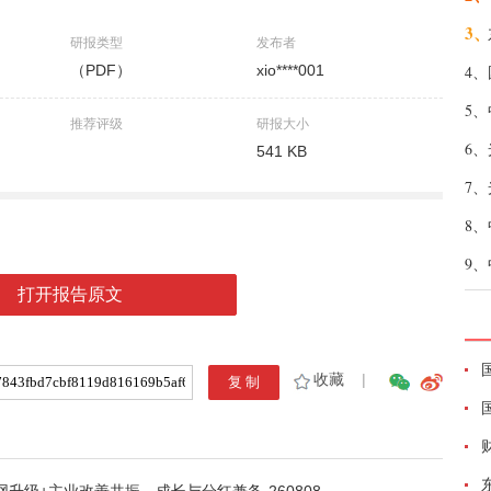
3、
研报类型
发布者
（PDF）
xio****001
4、
5、
推荐评级
研报大小
6、
541 KB
7、
8、
9、
打开报告原文
收藏
|