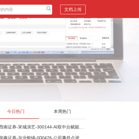
文档上传
今日热门
本周热门
西南证券-宋城演艺-300144-AI双中台赋能标准化复制，轻重资产双轮打开文旅成长新空间-260731
华鑫证券-兴业银锡-000426-公司事件点评报告：受益锡银产品涨价，H1利润大幅预增-260807