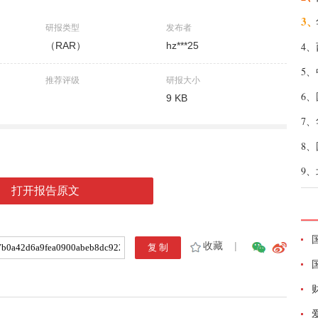
3、
研报类型
发布者
（RAR）
hz***25
4、
5、
推荐评级
研报大小
6、
9 KB
7、
8、
9、
打开报告原文
收藏
|