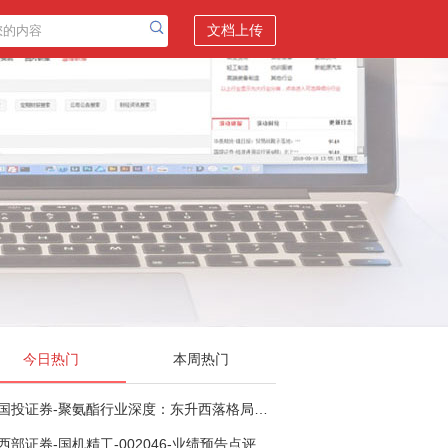
文档上传
今日热门
本周热门
国投证券-聚氨酯行业深度：东升西落格局深化，供需紧平衡驱动盈利修复-260804
西部证券-国机精工-002046-业绩预告点评：Q2业绩承压，看好金刚石散热与特种轴承业务-260804