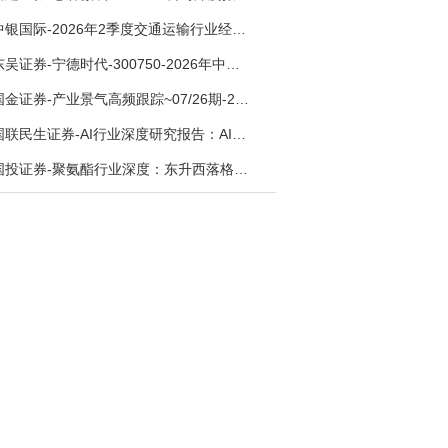
中银国际-2026年2季度交通运输行业经济运行前瞻分析：地缘冲突致航运和航空景气度分化，交通基础设施板块总体呈现稳健特征-260724
东吴证券-宁德时代-300750-2026年中报点评：出货高增业绩稳健，回购彰显龙头信心-260726
国金证券-产业景气高频跟踪~07/26期-260726
国联民生证券-AI行业深度研究报告：AI时代与Token经济，从技术符号到数字石油-260801
国投证券-聚氨酯行业深度：东升西落格局深化，供需紧平衡驱动盈利修复-260804