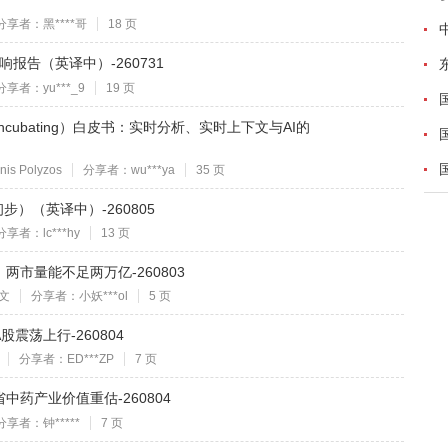
分享者：黑****哥
18 页
影响报告（英译中）-260731
分享者：yu***_9
19 页
M（Incubating）白皮书：实时分析、实时上下文与AI的
s Polyzos
分享者：wu***ya
35 页
步）（英译中）-260805
分享者：lc***hy
13 页
市量能不足两万亿-260803
文
分享者：小妖***ol
5 页
震荡上行-260804
分享者：ED***ZP
7 页
药产业价值重估-260804
分享者：钟*****
7 页