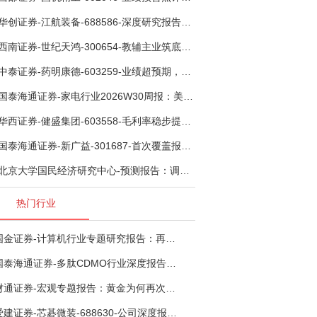
华创证券-江航装备-688586-深度研究报告：我国机载生保与燃油系统核心供应商，发力“民机+军贸+特种制冷”新质新域——华创交运|航空强国系列（十二）-260804
西南证券-世纪天鸿-300654-教辅主业筑底蓄势，AI+教育打开第二曲线-260729
中泰证券-药明康德-603259-业绩超预期，全年指引全面上调-260803
国泰海通证券-家电行业2026W30周报：美国FCC限制新款扫地机认证，8月空调排产下滑-260804
华西证券-健盛集团-603558-毛利率稳步提升，期待下半年无缝加速-260804
国泰海通证券-新广益-301687-首次覆盖报告：FPC特种膜筑基，向“声~光~电”高阶特种材料平台跨越-260804
北京大学国民经济研究中心-预测报告：调结构去产能，经济总量暂时回调-260804
热门行业
国金证券-计算机行业专题研究报告：再谈超节点-260724
国泰海通证券-多肽CDMO行业深度报告：多肽市场扩容带动CDMO产能扩建-260727
财通证券-宏观专题报告：黄金为何再次与其他资产脱钩-260726
爱建证券-芯碁微装-688630-公司深度报告（二）：mSAP带动LDI量价齐升，大尺寸封装打开成长空间-260722