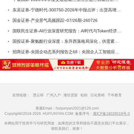
东吴证券-宁德时代-300750-2026年中报点评：出货高增业绩稳健，回购彰显龙头信心-260726
国金证券-产业景气高频跟踪~07/26期-260726
国联民生证券-AI行业深度研究报告：AI时代与Token经济，从技术符号到数字石油-260801
国投证券-聚氨酯行业深度：东升西落格局深化，供需紧平衡驱动盈利修复-260804
招商证券-央国企动态系列报告之68：央国企人工智能应用场景专题-260803
友情链接：
慧云研
广州入户
潍坊货架
铝粉
日化香精
千年教育
客服Email：huiyunyan2021@126.com
Copyright©2018-2026 HUIYUNYAN.COM 备案序号：
冀ICP备18028519号-3
本网站用于投资学习与研究用途，如果您的文章和报告不愿意在我们平台展示，
请联系我们，谢谢！