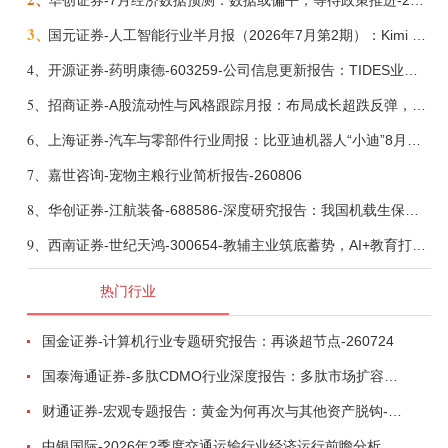
华创证券-7月经济数据预测：数据或偏平，等待政策推进-260805
3、
国元证券-人工智能行业半月报（2026年7月第2期）：Kimi K3发布，引领开源大模型发展-260805
4、
开源证券-药明康德-603259-公司信息更新报告：TIDES业务超预期增长，小分子D&M加速向上-260805
5、
招商证券-A股流动性与风格跟踪月报：布局成长超跌反弹，保留部分再平衡配置-260805
6、
上海证券-汽车与零部件行业周报：比亚迪机器人“小迪”8月亮相，“人工智能+”赋能邮政无人机无人车加速落地-260805
7、
嘉世咨询-宠物主粮行业简析报告-260806
8、
华创证券-江航装备-688586-深度研究报告：我国机载生保与燃油系统核心供应商，发力“民机+军贸+特种制冷”新质新域——华创交运|航空强国系列（十二）-260804
9、
西南证券-世纪天鸿-300654-教辅主业筑底蓄势，AI+教育打开第二曲线-260729
热门行业
国金证券-计算机行业专题研究报告：再谈超节点-260724
国泰海通证券-多肽CDMO行业深度报告：多肽市场扩容带动CDMO产能扩建-260727
财通证券-宏观专题报告：黄金为何再次与其他资产脱钩-260726
中银国际-2026年2季度交通运输行业经济运行前瞻分析：地缘冲突致航运和航空景气度分化，交通基础设施板块总体呈现稳健特征-260724