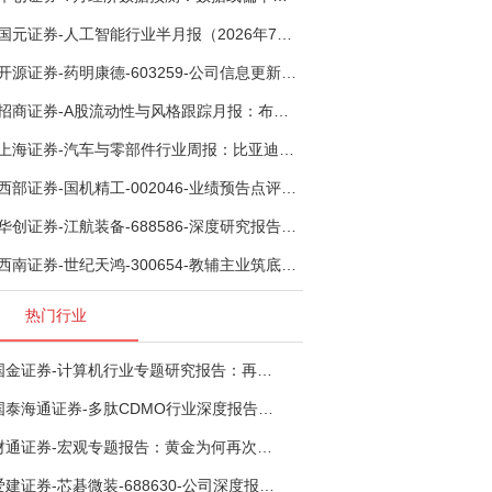
国元证券-人工智能行业半月报（2026年7月第2期）：Kimi K3发布，引领开源大模型发展-260805
开源证券-药明康德-603259-公司信息更新报告：TIDES业务超预期增长，小分子D&M加速向上-260805
招商证券-A股流动性与风格跟踪月报：布局成长超跌反弹，保留部分再平衡配置-260805
上海证券-汽车与零部件行业周报：比亚迪机器人“小迪”8月亮相，“人工智能+”赋能邮政无人机无人车加速落地-260805
西部证券-国机精工-002046-业绩预告点评：Q2业绩承压，看好金刚石散热与特种轴承业务-260804
华创证券-江航装备-688586-深度研究报告：我国机载生保与燃油系统核心供应商，发力“民机+军贸+特种制冷”新质新域——华创交运|航空强国系列（十二）-260804
西南证券-世纪天鸿-300654-教辅主业筑底蓄势，AI+教育打开第二曲线-260729
热门行业
国金证券-计算机行业专题研究报告：再谈超节点-260724
国泰海通证券-多肽CDMO行业深度报告：多肽市场扩容带动CDMO产能扩建-260727
财通证券-宏观专题报告：黄金为何再次与其他资产脱钩-260726
爱建证券-芯碁微装-688630-公司深度报告（二）：mSAP带动LDI量价齐升，大尺寸封装打开成长空间-260722