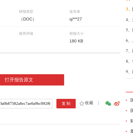
3、
研报类型
发布者
（DOC）
qi***27
4、
5、
推荐评级
研报大小
6、
180 KB
7、
8、
9、
打开报告原文
收藏
|