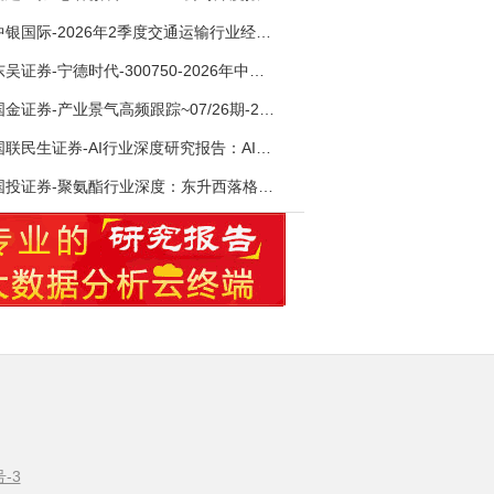
中银国际-2026年2季度交通运输行业经济运行前瞻分析：地缘冲突致航运和航空景气度分化，交通基础设施板块总体呈现稳健特征-260724
东吴证券-宁德时代-300750-2026年中报点评：出货高增业绩稳健，回购彰显龙头信心-260726
国金证券-产业景气高频跟踪~07/26期-260726
国联民生证券-AI行业深度研究报告：AI时代与Token经济，从技术符号到数字石油-260801
国投证券-聚氨酯行业深度：东升西落格局深化，供需紧平衡驱动盈利修复-260804
号-3