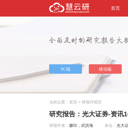
首页
当前位置：
首页
> 研报详细页
研究报告：光大证券-资讯163
研报作者：
滕印，武洪海
来自：
光大