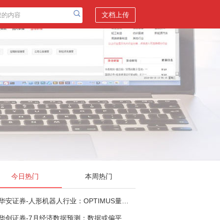
文档上传
今日热门
本周热门
华安证券-人形机器人行业：OPTIMUS量产在即，核心零部件充分受益-260803
华创证券-7月经济数据预测：数据或偏平，等待政策推进-260805