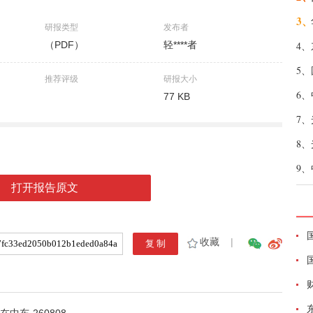
3、
研报类型
发布者
（PDF）
轻****者
4、
5、
推荐评级
研报大小
6、
77 KB
7、
8、
9、
打开报告原文
收藏
|