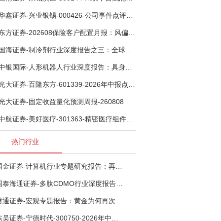
华鑫证券-兴业银锡-000426-公司事件点评报告：受益锡银产品涨价，H1利润大幅预增-260807
东方证券-202608保险客户配置月报：风偏波动，配置均衡-260807
国海证券-制冷剂行业深度报告之三：全球配额重塑制冷剂价值，AI材料开启氟化工新时代-260806
中银国际-人形机器人行业深度报告：具身智能理想载体，奇点渐至未来可期-260808
光大证券-百隆东方-601339-2026年中报点评：上半年业绩表现高增，国内外产能均有亮眼表现-260807
光大证券-固定收益量化预测周报-260808
中航证券-美好医疗-301363-精密医疗组件龙头复苏在即，脑机接口打开成长新空间-260803
热门行业
国金证券-计算机行业专题研究报告：再谈超节点-260724
国泰海通证券-多肽CDMO行业深度报告：多肽市场扩容带动CDMO产能扩建-260727
财通证券-宏观专题报告：黄金为何再次与其他资产脱钩-260726
东吴证券-宁德时代-300750-2026年中报点评：出货高增业绩稳健，回购彰显龙头信心-260726