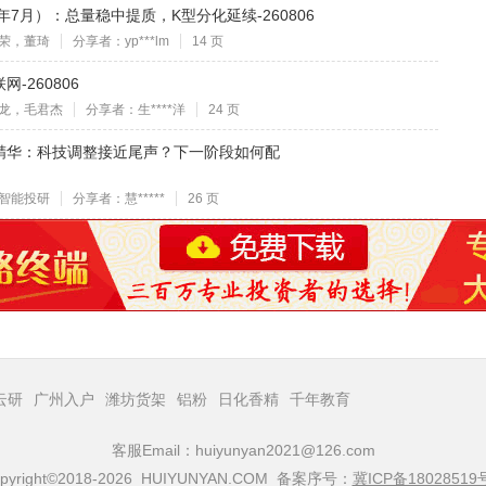
年7月）：总量稳中提质，K型分化延续-260806
荣，董琦
分享者：yp***lm
14 页
-260806
龙，毛君杰
分享者：生****洋
24 页
精华：科技调整接近尾声？下一阶段如何配
智能投研
分享者：慧*****
26 页
云研
广州入户
潍坊货架
铝粉
日化香精
千年教育
客服Email：huiyunyan2021@126.com
pyright©2018-2026 HUIYUNYAN.COM 备案序号：
冀ICP备18028519