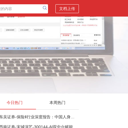
文档上传
今日热门
本周热门
东吴证券-保险Ⅱ行业深度报告：中国人身险银保渠道系列报告二，他山之石，可以攻玉-260806
西南证券-宋城演艺-300144-AI双中台赋能标准化复制，轻重资产双轮打开文旅成长新空间-260731