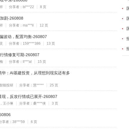
东-260808
祥
分享者：bl***22
8 页
-260808
祥
分享者：ma***ll
12 页
偏波动，配置均衡-260807
灵
分享者：159****386
13 页
情修复可期-260807
梅
分享者：ll***al
15 页
精华：AI基建投资，从理想到现实还有多
智能投研
分享者：慧*****
25 页
，反攻行情或已展开-260807
，王小琳
分享者：桑****侠
3 页
0806
分享者：38***59
6 页