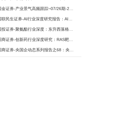
国金证券-产业景气高频跟踪~07/26期-260726
国联民生证券-AI行业深度研究报告：AI时代与Token经济，从技术符号到数字石油-260801
国投证券-聚氨酯行业深度：东升西落格局深化，供需紧平衡驱动盈利修复-260804
招商证券-创新药行业深度研究：RAS靶向治疗，四十年不可成药的终结，与终结之后的治疗格局演化-260805
招商证券-央国企动态系列报告之68：央国企人工智能应用场景专题-260803