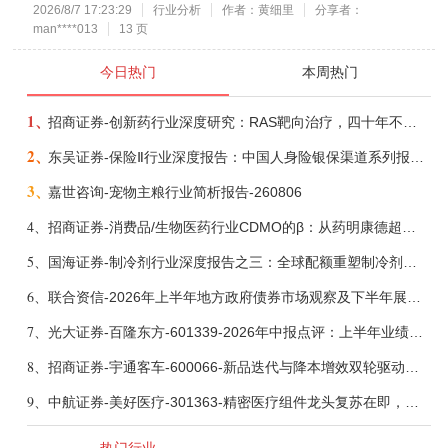
2026/8/7 17:23:29
行业分析
作者：黄细里
分享者：
man****013
13 页
今日热门
本周热门
1、
招商证券-创新药行业深度研究：RAS靶向治疗，四十年不可成药的终结，与终结之后的治疗格局演化-260805
2、
东吴证券-保险Ⅱ行业深度报告：中国人身险银保渠道系列报告二，他山之石，可以攻玉-260806
3、
嘉世咨询-宠物主粮行业简析报告-260806
4、
招商证券-消费品/生物医药行业CDMO的β：从药明康德超预期，看好中国CDMO头部公司成长空间-260805
5、
国海证券-制冷剂行业深度报告之三：全球配额重塑制冷剂价值，AI材料开启氟化工新时代-260806
6、
联合资信-2026年上半年地方政府债券市场观察及下半年展望：积极财政政策提质增效，地方债务迈向长效治理-260806
7、
光大证券-百隆东方-601339-2026年中报点评：上半年业绩表现高增，国内外产能均有亮眼表现-260807
8、
招商证券-宇通客车-600066-新品迭代与降本增效双轮驱动，海外市场放量可期-260805
9、
中航证券-美好医疗-301363-精密医疗组件龙头复苏在即，脑机接口打开成长新空间-260803