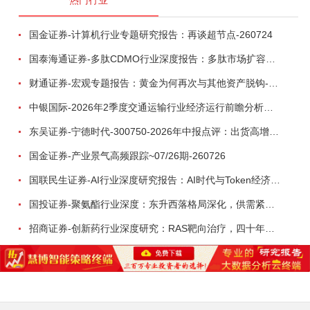
热门行业
国金证券-计算机行业专题研究报告：再谈超节点-260724
国泰海通证券-多肽CDMO行业深度报告：多肽市场扩容带动CDMO产能扩建-260727
财通证券-宏观专题报告：黄金为何再次与其他资产脱钩-260726
中银国际-2026年2季度交通运输行业经济运行前瞻分析：地缘冲突致航运和航空景气度分化，交通基础设施板块总体呈现稳健特征-260724
东吴证券-宁德时代-300750-2026年中报点评：出货高增业绩稳健，回购彰显龙头信心-260726
国金证券-产业景气高频跟踪~07/26期-260726
国联民生证券-AI行业深度研究报告：AI时代与Token经济，从技术符号到数字石油-260801
国投证券-聚氨酯行业深度：东升西落格局深化，供需紧平衡驱动盈利修复-260804
招商证券-创新药行业深度研究：RAS靶向治疗，四十年不可成药的终结，与终结之后的治疗格局演化-260805