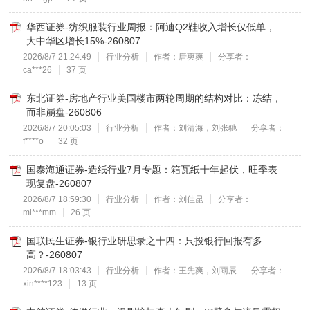
华西证券-纺织服装行业周报：阿迪Q2鞋收入增长仅低单，
大中华区增长15%-260807
2026/8/7 21:24:49
行业分析
作者：唐爽爽
分享者：
ca***26
37 页
东北证券-房地产行业美国楼市两轮周期的结构对比：冻结，
而非崩盘-260806
2026/8/7 20:05:03
行业分析
作者：刘清海，刘张驰
分享者：
f****o
32 页
国泰海通证券-造纸行业7月专题：箱瓦纸十年起伏，旺季表
现复盘-260807
2026/8/7 18:59:30
行业分析
作者：刘佳昆
分享者：
mi***mm
26 页
国联民生证券-银行业研思录之十四：只投银行回报有多
高？-260807
2026/8/7 18:03:43
行业分析
作者：王先爽，刘雨辰
分享者：
xin****123
13 页