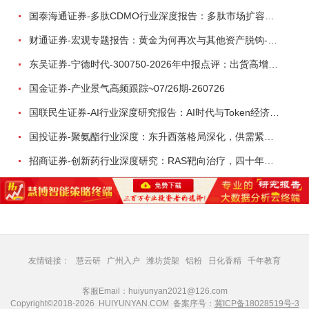
国泰海通证券-多肽CDMO行业深度报告：多肽市场扩容带动CDMO产能扩建-260727
财通证券-宏观专题报告：黄金为何再次与其他资产脱钩-260726
东吴证券-宁德时代-300750-2026年中报点评：出货高增业绩稳健，回购彰显龙头信心-260726
国金证券-产业景气高频跟踪~07/26期-260726
国联民生证券-AI行业深度研究报告：AI时代与Token经济，从技术符号到数字石油-260801
国投证券-聚氨酯行业深度：东升西落格局深化，供需紧平衡驱动盈利修复-260804
招商证券-创新药行业深度研究：RAS靶向治疗，四十年不可成药的终结，与终结之后的治疗格局演化-260805
友情链接：
慧云研
广州入户
潍坊货架
铝粉
日化香精
千年教育
客服Email：huiyunyan2021@126.com
Copyright©2018-2026 HUIYUNYAN.COM 备案序号：
冀ICP备18028519号-3