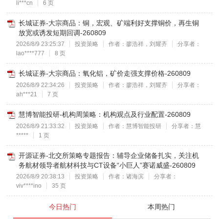
li***cn
6 页
长城证券-大宗商品：铜，宏观、矿端利好支撑铜价，再生铜
放宽或诱发短期回调-260809
2026/8/9 23:25:37
投资策略
作者：廖浩祥，刘耀齐
分享者：
lao****777
8 页
长城证券-大宗商品：氧化铝，矿价走强支撑价格-260809
2026/8/9 22:34:26
投资策略
作者：廖浩祥，刘耀齐
分享者：
ah***21
7 页
慧博智能投研-机构周策略：机构观点及行业配置-260809
2026/8/9 21:33:32
投资策略
作者：慧博智能投研
分享者：慧
*****
1 页
开源证券-北交所策略专题报告：辅导企业储备扎实，关注机
务航材领导者航材科技与CT设备“小巨人”赛诺威盛-260809
2026/8/9 20:38:13
投资策略
作者：诸海滨
分享者：
viv****ino
35 页
今日热门
本周热门