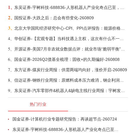
1、
东吴证券-宇树科技-688836-人形机器人产业化奇点已至，商业化龙头向AGI迈进-260809
2、
国投证券-大跌之后：总会有些变化-260809
3、
北京大学国民经济研究中心-CPI、PPI点评报告：能源价格继续下降，通胀率小幅走低-260809
4、
华创证券-【宏观专题】当科技遇上主权，这次有什么不一样？——海外科技思辨系列五-260808
5、
开源证券-美国7月非农就业数据点评：就业市场“脆弱平衡”，美联储加息动力并不高-260808
6、
国金证券-2026Q2债基全梳理：固收+的久期偏好-260808
7、
东方证券-煤炭行业周报：供需两端均向好，涨价开启-260809
8、
信达证券-钢铁行业周报：原燃料成本压力难消，钢企利润或短期承压-260809
9、
东吴证券-汽车零部件&机器人&缺电主线行业周报：宇树发行价确认，卡特彼勒重启中速机项目-260809
热门行业
国金证券-计算机行业专题研究报告：再谈超节点-260724
东吴证券-宇树科技-688836-人形机器人产业化奇点已至，商业化龙头向AGI迈进-260809