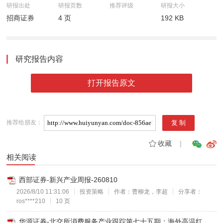
研报出处
研报页数
推荐评级
研报大小
招商证券
4 页
192 KB
研究报告内容
打开报告原文
推荐给朋友：
收藏
|
相关阅读
西部证券-新兴产业周报-260810
2026/8/10 11:31:06
投资策略
作者：曹柳龙，李超
分享者：
ros****210
10 页
华源证券-北交所消费服务产业跟踪第七十五期：海外高温红