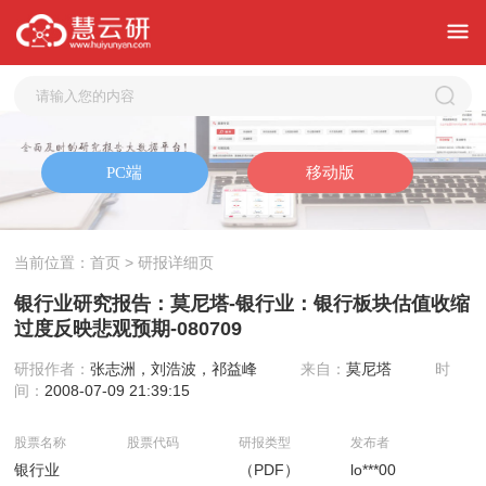
当前位置：
首页
> 研报详细页
银行业研究报告：莫尼塔-银行业：银行板块估值收缩
过度反映悲观预期-080709
研报作者：
张志洲，刘浩波，祁益峰
来自：
莫尼塔
时
间：
2008-07-09 21:39:15
股票名称
股票代码
研报类型
发布者
银行业
（PDF）
lo***00