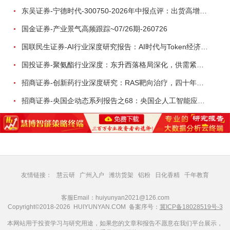
东吴证券-宁德时代-300750-2026年中报点评：出货高增业绩稳健，回购彰显龙头信心-260726
国金证券-产业景气高频跟踪~07/26期-260726
国联民生证券-AI行业深度研究报告：AI时代与Token经济，从技术符号到数字石油-260801
国投证券-聚氨酯行业深度：东升西落格局深化，供需紧平衡驱动盈利修复-260804
招商证券-创新药行业深度研究：RAS靶向治疗，四十年不可成药的终结，与终结之后的治疗格局演化-260805
招商证券-央国企动态系列报告之68：央国企人工智能应用场景专题-260803
友情链接：
慧云研
广州入户
潍坊货架
铝粉
日化香精
千年教育
客服Email：huiyunyan2021@126.com
Copyright©2018-2026 HUIYUNYAN.COM 备案序号：
冀ICP备18028519号-3
本网站用于投资学习与研究用途，如果您的文章和报告不愿意在我们平台展示，