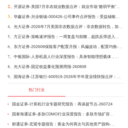
2、
开源证券-美国7月非农就业数据点评：就业市场“脆弱平衡”，美联储加息动力并不高-260808
3、
华鑫证券-兴业银锡-000426-公司事件点评报告：受益锡银产品涨价，H1利润大幅预增-260807
4、
光大证券-2026年7月美国非农数据点评：非农数据转负，加息预期继续收敛-260808
5、
方正证券-策略速评报告：一周复盘与前瞻，超跌反弹进入攻坚期-260808
6、
东方证券-202608保险客户配置月报：风偏波动，配置均衡-260807
7、
中银国际-人形机器人行业深度报告：具身智能理想载体，奇点渐至未来可期-260808
8、
光大证券-固定收益量化预测周报-260808
9、
国海证券-江苏银行-600919-2026年半年度业绩快报点评：营收加速增长，风险抵补能力充足-260807
热门行业
国金证券-计算机行业专题研究报告：再谈超节点-260724
国泰海通证券-多肽CDMO行业深度报告：多肽市场扩容带动CDMO产能扩建-260727
财通证券-宏观专题报告：黄金为何再次与其他资产脱钩-260726